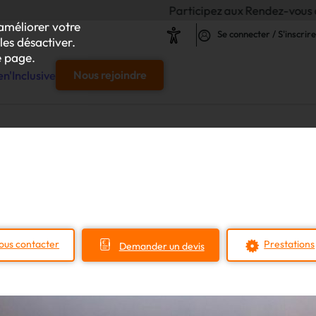
Participez aux Rendez-vous de l'Inclusion 20
améliorer votre
Se connecter / S'inscrire
les désactiver.
 page.
n'Inclusive
Nous rejoindre
e
s & responsables"
our chaque projet d'achat
ous contacter
Prestations
Demander un devis
le
s
iliser autour de vos achats inclusifs