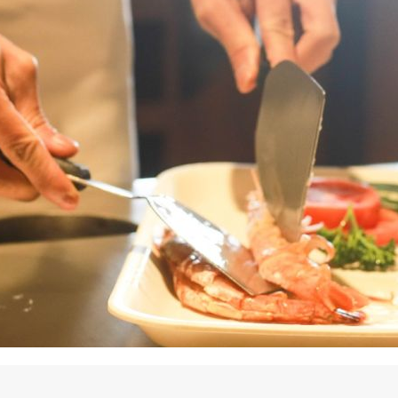
La promotion de vos engagements
Cultiver son réseau
Le Club Partenaires
Je communique
Votre visibilité on-line clé en mai
Vos kits de communication perso
Je vends
Votre boîte à outils « accélérez v
J'améliore mes pratiques
Vos formations 100% opérationn
Votre centre de ressources et vo
Je restructure ou je développ
Votre accompagnement sur-mesu