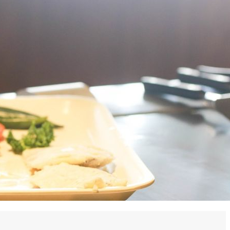
 en matière d'achats inclusifs
n
nnalisés
otre croissance »
elles, dédiées au développement commercial
s services de networking
e de nouvelles activités
re pour vos projets de développement