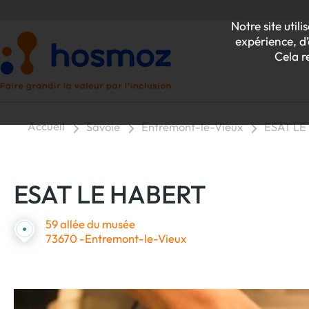
Notre site uti
expérience, d’
Cela r
Accueil
Savoie
Entremont-le-Vieux
ESAT LE
P
ESAT LE HABERT
Z
59 allée du musée
73670 -Entremont-le-Vieux