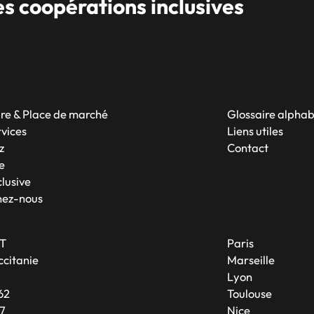
 coopérations inclusives
re & Place de marché
Glossaire alpha
rvices
Liens utiles
z
Contact
e
lusive
nez-nous
T
Paris
citanie
Marseille
A
Lyon
62
Toulouse
7
Nice