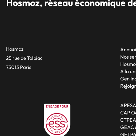
Hosmoz, réseau économique des
Hosmoz
Annuai
Nos se
25 rue de Tolbiac
Hosmo
75013 Paris
A la un
Gen'Inc
Rejoig
APESA
CAP Oc
CTPE
GEAC 
GETP6