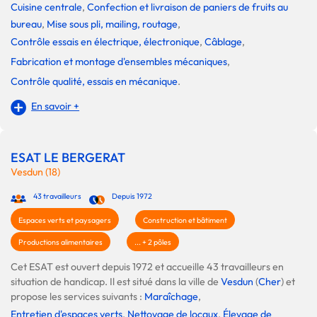
Cuisine centrale
,
Confection et livraison de paniers de fruits au
bureau
,
Mise sous pli, mailing, routage
,
Contrôle essais en électrique, électronique
,
Câblage
,
Fabrication et montage d'ensembles mécaniques
,
Contrôle qualité, essais en mécanique
.
En savoir +
ESAT LE BERGERAT
Vesdun (18)
43 travailleurs
Depuis 1972
Espaces verts et paysagers
Construction et bâtiment
Productions alimentaires
... + 2 pôles
Cet ESAT est ouvert depuis 1972 et accueille 43 travailleurs en
situation de handicap. Il est situé dans la ville de
Vesdun
(
Cher
) et
propose les services suivants :
Maraîchage
,
Entretien d'espaces verts
,
Nettoyage de locaux
,
Élevage de