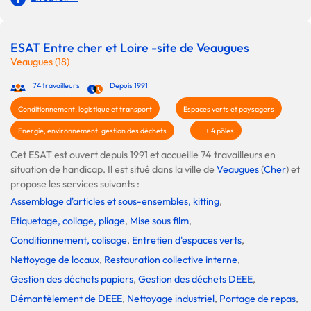
ESAT Entre cher et Loire -site de Veaugues
Veaugues (18)
74 travailleurs
Depuis 1991
Conditionnement, logistique et transport
Espaces verts et paysagers
Energie, environnement, gestion des déchets
... + 4 pôles
Cet ESAT est ouvert depuis 1991 et accueille 74 travailleurs en
situation de handicap. Il est situé dans la ville de
Veaugues
(
Cher
) et
propose les services suivants :
Assemblage d'articles et sous-ensembles, kitting
,
Etiquetage, collage, pliage
,
Mise sous film
,
Conditionnement, colisage
,
Entretien d'espaces verts
,
Nettoyage de locaux
,
Restauration collective interne
,
Gestion des déchets papiers
,
Gestion des déchets DEEE
,
Démantèlement de DEEE
,
Nettoyage industriel
,
Portage de repas
,