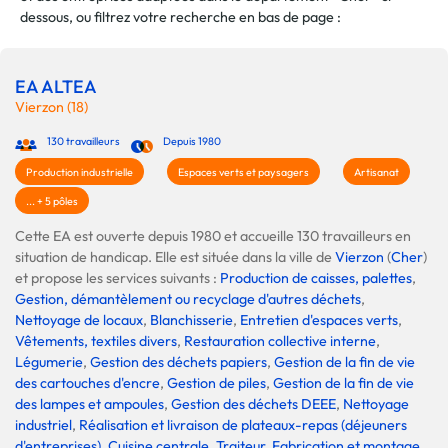
dessous, ou filtrez votre recherche en bas de page :
EA ALTEA
Vierzon (18)
130 travailleurs
Depuis 1980
Production industrielle
Espaces verts et paysagers
Artisanat
... + 5 pôles
Cette EA est ouverte depuis 1980 et accueille 130 travailleurs en
situation de handicap. Elle est située dans la ville de
Vierzon
(
Cher
)
et propose les services suivants :
Production de caisses, palettes
,
Gestion, démantèlement ou recyclage d'autres déchets
,
Nettoyage de locaux
,
Blanchisserie
,
Entretien d'espaces verts
,
Vêtements, textiles divers
,
Restauration collective interne
,
Légumerie
,
Gestion des déchets papiers
,
Gestion de la fin de vie
des cartouches d'encre
,
Gestion de piles
,
Gestion de la fin de vie
des lampes et ampoules
,
Gestion des déchets DEEE
,
Nettoyage
industriel
,
Réalisation et livraison de plateaux-repas (déjeuners
d'entreprises)
,
Cuisine centrale
,
Traiteur
,
Fabrication et montage