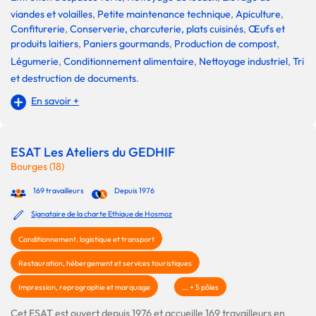
viandes et volailles
,
Petite maintenance technique
,
Apiculture
,
Confiturerie
,
Conserverie, charcuterie, plats cuisinés
,
Œufs et
produits laitiers
,
Paniers gourmands
,
Production de compost
,
Légumerie
,
Conditionnement alimentaire
,
Nettoyage industriel
,
Tri
et destruction de documents
.
En savoir +
ESAT Les Ateliers du GEDHIF
Bourges (18)
169 travailleurs
Depuis 1976
Signataire de la charte Ethique de Hosmoz
Conditionnement, logistique et transport
Restauration, hébergement et services touristiques
Impression, reprographie et marquage
... + 5 pôles
Cet ESAT est ouvert depuis 1976 et accueille 169 travailleurs en