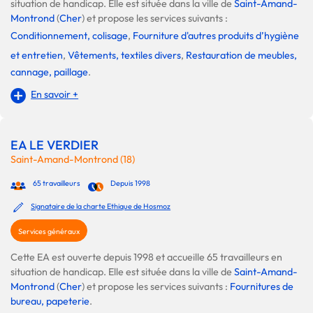
situation de handicap. Elle est située dans la ville de
Saint-Amand-
Montrond
(
Cher
) et propose les services suivants :
Conditionnement, colisage
,
Fourniture d'autres produits d’hygiène
et entretien
,
Vêtements, textiles divers
,
Restauration de meubles,
cannage, paillage
.
En savoir +
EA LE VERDIER
Saint-Amand-Montrond (18)
65 travailleurs
Depuis 1998
Signataire de la charte Ethique de Hosmoz
Services généraux
Cette EA est ouverte depuis 1998 et accueille 65 travailleurs en
situation de handicap. Elle est située dans la ville de
Saint-Amand-
Montrond
(
Cher
) et propose les services suivants :
Fournitures de
bureau, papeterie
.