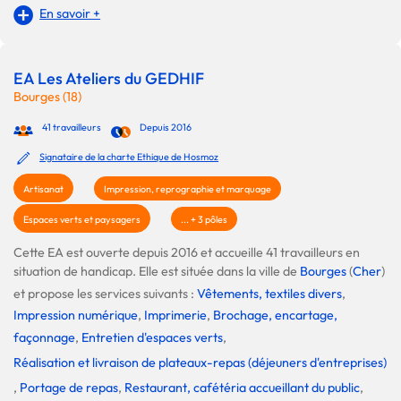
En savoir +
EA Les Ateliers du GEDHIF
Bourges (18)
41 travailleurs
Depuis 2016
Signataire de la charte Ethique de Hosmoz
Artisanat
Impression, reprographie et marquage
Espaces verts et paysagers
... + 3 pôles
Cette EA est ouverte depuis 2016 et accueille 41 travailleurs en
situation de handicap. Elle est située dans la ville de
Bourges
(
Cher
)
et propose les services suivants :
Vêtements, textiles divers
,
Impression numérique
,
Imprimerie
,
Brochage, encartage,
façonnage
,
Entretien d'espaces verts
,
Réalisation et livraison de plateaux-repas (déjeuners d'entreprises)
,
Portage de repas
,
Restaurant, cafétéria accueillant du public
,