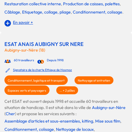
Restauration collective interne
,
Production de caisses, palettes
,
Câblage
,
Etiquetage, collage, pliage
,
Conditionnement, colisage
.
En savoir +
ESAT ANAIS AUBIGNY SUR NERE
Aubigny-sur-Nère (18)
60 travailleurs
Depuis 1998
Signataire de la charte Ethique de Hosmoz
Conditionnement, logistique et transport
Nettoyage et entretien
Espaces verts et paysagers
... + 2 pôles
Cet ESAT est ouvert depuis 1998 et accueille 60 travailleurs en
situation de handicap. Il est situé dans la ville de
Aubigny-sur-Nère
(
Cher
) et propose les services suivants :
Assemblage d'articles et sous-ensembles, kitting
,
Mise sous film
,
Conditionnement, colisage
,
Nettoyage de locaux
,