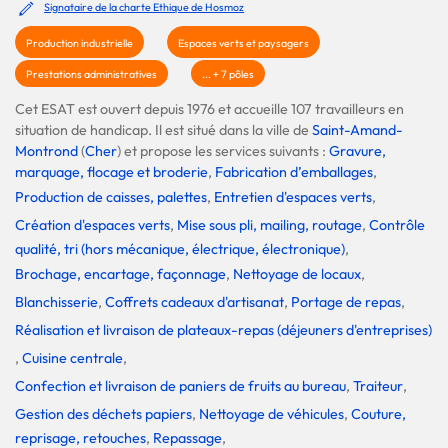
Signataire de la charte Ethique de Hosmoz
Production industrielle
Espaces verts et paysagers
Prestations administratives
... + 7 pôles
Cet ESAT est ouvert depuis 1976 et accueille 107 travailleurs en
situation de handicap. Il est situé dans la ville de
Saint-Amand-
Montrond
(
Cher
) et propose les services suivants :
Gravure,
marquage, flocage et broderie
,
Fabrication d’emballages
,
Production de caisses, palettes
,
Entretien d'espaces verts
,
Création d'espaces verts
,
Mise sous pli, mailing, routage
,
Contrôle
qualité, tri (hors mécanique, électrique, électronique)
,
Brochage, encartage, façonnage
,
Nettoyage de locaux
,
Blanchisserie
,
Coffrets cadeaux d'artisanat
,
Portage de repas
,
Réalisation et livraison de plateaux-repas (déjeuners d'entreprises)
,
Cuisine centrale
,
Confection et livraison de paniers de fruits au bureau
,
Traiteur
,
Gestion des déchets papiers
,
Nettoyage de véhicules
,
Couture,
reprisage, retouches
,
Repassage
,