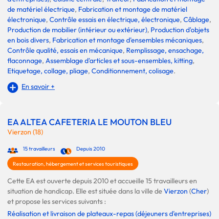
de matériel électrique
,
Fabrication et montage de matériel
électronique
,
Contrôle essais en électrique, électronique
,
Câblage
,
Production de mobilier (intérieur ou extérieur)
,
Production d'objets
en bois divers
,
Fabrication et montage d'ensembles mécaniques
,
Contrôle qualité, essais en mécanique
,
Remplissage, ensachage,
flaconnage
,
Assemblage d'articles et sous-ensembles, kitting
,
Etiquetage, collage, pliage
,
Conditionnement, colisage
.
En savoir +
EA ALTEA CAFETERIA LE MOUTON BLEU
Vierzon (18)
15 travailleurs
Depuis 2010
Restauration, hébergement et services touristiques
Cette EA est ouverte depuis 2010 et accueille 15 travailleurs en
situation de handicap. Elle est située dans la ville de
Vierzon
(
Cher
)
et propose les services suivants :
Réalisation et livraison de plateaux-repas (déjeuners d'entreprises)