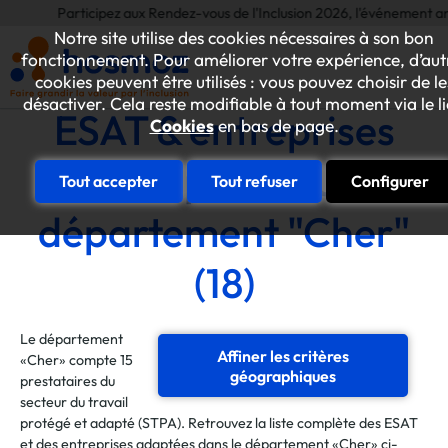
Participez aux Rendez-vous de l'Inclusion 2026, l'événement annuel dédi
Notre site utilise des cookies nécessaires à son bon
fonctionnement. Pour améliorer votre expérience, d’aut
cookies peuvent être utilisés : vous pouvez choisir de le
désactiver. Cela reste modifiable à tout moment via le l
ESAT & entreprises
Cookies
en bas de page.
adaptées du
Tout accepter
Tout refuser
Configurer
département "Cher"
(18)
Le département
Affiner les critères
«Cher» compte 15
géographiques
prestataires du
secteur du travail
protégé et adapté (STPA). Retrouvez la liste complète des ESAT
et des entreprises adaptées dans le département «Cher» ci-