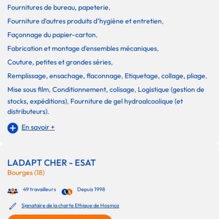
Fournitures de bureau, papeterie
,
Fourniture d'autres produits d’hygiène et entretien
,
Façonnage du papier-carton
,
Fabrication et montage d'ensembles mécaniques
,
Couture, petites et grandes séries
,
Remplissage, ensachage, flaconnage
,
Etiquetage, collage, pliage
,
Mise sous film
,
Conditionnement, colisage
,
Logistique (gestion de
stocks, expéditions)
,
Fourniture de gel hydroalcoolique (et
distributeurs)
.
En savoir +
LADAPT CHER - ESAT
Bourges (18)
49 travailleurs
Depuis 1998
Signataire de la charte Ethique de Hosmoz