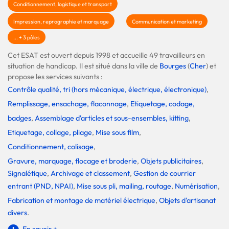
Conditionnement, logistique et transport
Impression, reprographie et marquage
Communication et marketing
... + 3 pôles
Cet ESAT est ouvert depuis 1998 et accueille 49 travailleurs en
situation de handicap. Il est situé dans la ville de
Bourges
(
Cher
) et
propose les services suivants :
Contrôle qualité, tri (hors mécanique, électrique, électronique)
,
Remplissage, ensachage, flaconnage
,
Etiquetage, codage,
badges
,
Assemblage d'articles et sous-ensembles, kitting
,
Etiquetage, collage, pliage
,
Mise sous film
,
Conditionnement, colisage
,
Gravure, marquage, flocage et broderie
,
Objets publicitaires
,
Signalétique
,
Archivage et classement
,
Gestion de courrier
entrant (PND, NPAI)
,
Mise sous pli, mailing, routage
,
Numérisation
,
Fabrication et montage de matériel électrique
,
Objets d'artisanat
divers
.
En savoir +