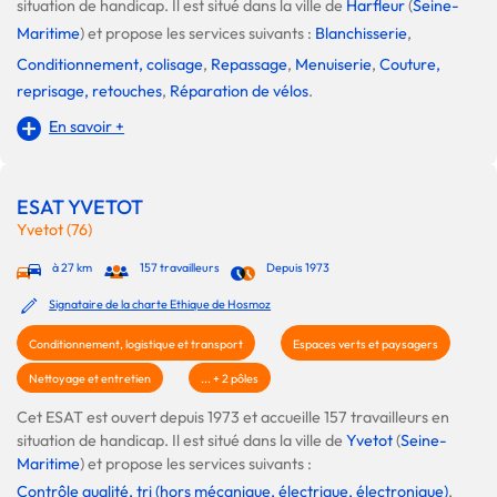
situation de handicap. Il est situé dans la ville de
Harfleur
(
Seine-
Maritime
) et propose les services suivants :
Blanchisserie
,
Conditionnement, colisage
,
Repassage
,
Menuiserie
,
Couture,
reprisage, retouches
,
Réparation de vélos
.
En savoir +
ESAT YVETOT
Yvetot (76)
à 27 km
157 travailleurs
Depuis 1973
Signataire de la charte Ethique de Hosmoz
Conditionnement, logistique et transport
Espaces verts et paysagers
Nettoyage et entretien
... + 2 pôles
Cet ESAT est ouvert depuis 1973 et accueille 157 travailleurs en
situation de handicap. Il est situé dans la ville de
Yvetot
(
Seine-
Maritime
) et propose les services suivants :
Contrôle qualité, tri (hors mécanique, électrique, électronique)
,