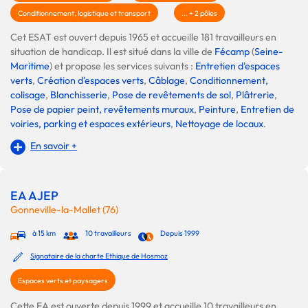
Conditionnement, logistique et transport
... + 2 pôles
Cet ESAT est ouvert depuis 1965 et accueille 181 travailleurs en
situation de handicap. Il est situé dans la ville de
Fécamp
(
Seine-
Maritime
) et propose les services suivants :
Entretien d'espaces
verts
,
Création d'espaces verts
,
Câblage
,
Conditionnement,
colisage
,
Blanchisserie
,
Pose de revêtements de sol
,
Plâtrerie
,
Pose de papier peint, revêtements muraux
,
Peinture
,
Entretien de
voiries, parking et espaces extérieurs
,
Nettoyage de locaux
.
En savoir +
EA AJEP
Gonneville-la-Mallet (76)
à 15 km
10 travailleurs
Depuis 1999
Signataire de la charte Ethique de Hosmoz
Espaces verts et paysagers
Cette EA est ouverte depuis 1999 et accueille 10 travailleurs en