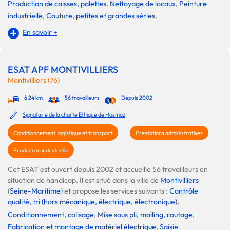
Production de caisses, palettes
,
Nettoyage de locaux
,
Peinture
industrielle
,
Couture, petites et grandes séries
.
En savoir +
ESAT APF MONTIVILLIERS
Montivilliers (76)
à 24 km
56 travailleurs
Depuis 2002
Signataire de la charte Ethique de Hosmoz
Conditionnement, logistique et transport
Prestations administratives
Production industrielle
Cet ESAT est ouvert depuis 2002 et accueille 56 travailleurs en
situation de handicap. Il est situé dans la ville de
Montivilliers
(
Seine-Maritime
) et propose les services suivants :
Contrôle
qualité, tri (hors mécanique, électrique, électronique)
,
Conditionnement, colisage
,
Mise sous pli, mailing, routage
,
Fabrication et montage de matériel électrique
,
Saisie