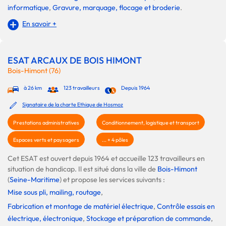
informatique
,
Gravure, marquage, flocage et broderie
.
En savoir +
ESAT ARCAUX DE BOIS HIMONT
Bois-Himont (76)
à 26 km
123 travailleurs
Depuis 1964
Signataire de la charte Ethique de Hosmoz
Prestations administratives
Conditionnement, logistique et transport
Espaces verts et paysagers
... + 4 pôles
Cet ESAT est ouvert depuis 1964 et accueille 123 travailleurs en
situation de handicap. Il est situé dans la ville de
Bois-Himont
(
Seine-Maritime
) et propose les services suivants :
Mise sous pli, mailing, routage
,
Fabrication et montage de matériel électrique
,
Contrôle essais en
électrique, électronique
,
Stockage et préparation de commande
,