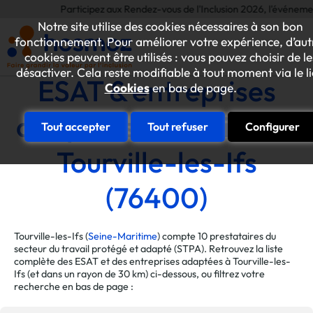
Participez aux Rendez-vous de l'Inclusion 2026, l'événement annu
Notre site utilise des cookies nécessaires à son bon
fonctionnement. Pour améliorer votre expérience, d’aut
cookies peuvent être utilisés : vous pouvez choisir de le
désactiver. Cela reste modifiable à tout moment via le l
ESAT & entreprises
Cookies
en bas de page.
adaptées de la ville de
Tout accepter
Tout refuser
Configurer
Tourville-les-Ifs
(76400)
Tourville-les-Ifs (
Seine-Maritime
) compte 10 prestataires du
secteur du travail protégé et adapté (STPA). Retrouvez la liste
complète des ESAT et des entreprises adaptées à Tourville-les-
Ifs (et dans un rayon de 30 km) ci-dessous, ou filtrez votre
recherche en bas de page :