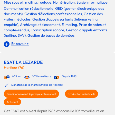
Mise sous pli, mailing, routage
,
Numérisation
,
Saisie informatique
,
Communication rédactionnelle
,
GED (gestion électronique des
documents)
,
Gestion d'élections professionnelles
,
Gestion des
visites médicales
,
Gestion d'appels sortants (télémarketing,
enquête)
,
Archivage et classement
,
E-mailing
,
Prise de notes et
compte-rendus
,
Transcription sonore
,
Gestion d'appels entrants
(hotline, SAV)
,
Gestion de bases de données
.
En savoir +
ESAT LA LEZARDE
Harfleur (76)
à 27 km
103 travailleurs
Depuis 1983
Signataire de la charte Ethique de Hosmoz
Conditionnement, logistique et transport
Production industrielle
Artisanat
Cet ESAT est ouvert depuis 1983 et accueille 103 travailleurs en