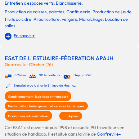
Entretien d'espaces verts
,
Blanchisserie
,
Production de caisses, palettes
,
Confiturerie
,
Production de jus de
fruits ou cidre
,
Arboriculture, vergers
,
Maraîchage
,
Location de
salles
.
En savoir +
ESAT DE L' ESTUAIRE-FÉDERATION APAJH
Gonfreville-l'Orcher (76)
à 26 km
90 travailleurs
Depuis 1998
Signataire de la charte Ethique de Hosmoz
Conditionnement, logistique et transport
Restauration, hébergement et services touristiques
Prestations administratives
... + 4 pôles
Cet ESAT est ouvert depuis 1998 et accueille 90 travailleurs en
situation de handicap. Il est situé dans la ville de
Gonfreville-