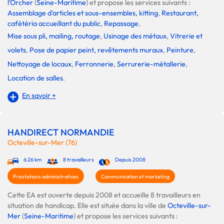
l'Orcher
(
Seine-Maritime
) et propose les services suivants :
Assemblage d'articles et sous-ensembles, kitting
,
Restaurant,
cafétéria accueillant du public
,
Repassage
,
Mise sous pli, mailing, routage
,
Usinage des métaux
,
Vitrerie et
volets
,
Pose de papier peint, revêtements muraux
,
Peinture
,
Nettoyage de locaux
,
Ferronnerie
,
Serrurerie-métallerie
,
Location de salles
.
En savoir +
HANDIRECT NORMANDIE
Octeville-sur-Mer (76)
à 26 km
8 travailleurs
Depuis 2008
Prestations administratives
Communication et marketing
Cette EA est ouverte depuis 2008 et accueille 8 travailleurs en
situation de handicap. Elle est située dans la ville de
Octeville-sur-
Mer
(
Seine-Maritime
) et propose les services suivants :