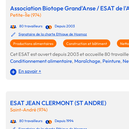
Association Biotope Grand'Anse / ESAT de l'
Petite-Île (974)
80 travailleurs
Depuis 2003
Signataire de la charte Ethique de Hosmoz
Productions alimentaires
Construction et bâtiment
Netto
Cet ESAT est ouvert depuis 2003 et accueille 80 travailleur
Conditionnement alimentaire
,
Maraîchage
,
Peinture
,
Ne
En savoir +
ESAT JEAN CLERMONT (ST ANDRE)
Saint-André (974)
80 travailleurs
Depuis 1994
Signataire de la charte Ethique de Hosmoz