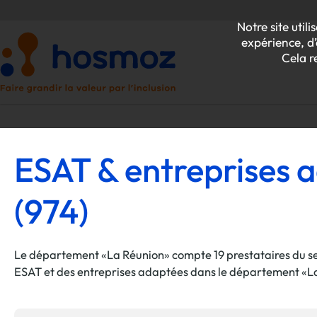
Notre site uti
expérience, d’
Cela r
ESAT & entreprises 
P
(974)
Z
Le département «La Réunion» compte 19 prestataires du sec
ESAT et des entreprises adaptées dans le département «La 