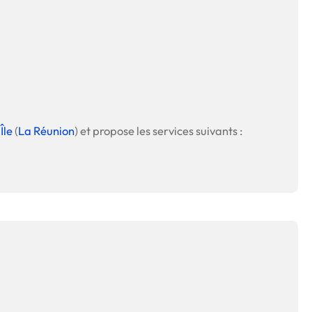
 en matière d'achats inclusifs
n
Île
(
La Réunion
) et propose les services suivants :
nnalisés
otre croissance »
elles, dédiées au développement commercial
s services de networking
e de nouvelles activités
re pour vos projets de développement