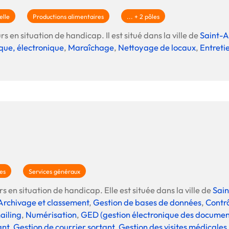
Offre spéciale Groupement
elle
Productions alimentaires
... + 2 pôles
Vos services enrichis
s en situation de handicap. Il est situé dans la ville de
Saint-
que, électronique
,
Maraîchage
,
Nettoyage de locaux
,
Entreti
es
Services généraux
s en situation de handicap. Elle est située dans la ville de
Sain
Archivage et classement
,
Gestion de bases de données
,
Contrô
ailing
,
Numérisation
,
GED (gestion électronique des documen
ant
,
Gestion de courrier sortant
,
Gestion des visites médicales