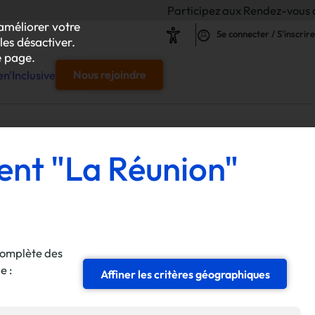
Participez aux Rendez-vous de l'Inclusion
améliorer votre
Se connecter / S'inscrire
les désactiver.
 page.
n'Inclusive
Nous rejoindre
e
ent "La Réunion"
s & responsables"
our chaque projet d'achat
complète des
le
e :
s
Affiner les critères géographiques
iliser autour de vos achats inclusifs