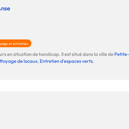
Anse
La promotion de vos engagements
Cultiver son réseau
Le Club Partenaires
Je communique
yage et entretien
Votre visibilité on-line clé en mai
s en situation de handicap. Il est situé dans la ville de
Petite-
ttoyage de locaux
,
Entretien d'espaces verts
.
Vos kits de communication perso
Je vends
Votre boîte à outils « accélérez v
J'améliore mes pratiques
Vos formations 100% opérationn
Votre centre de ressources et vo
Je restructure ou je développ
Votre accompagnement sur-mesu