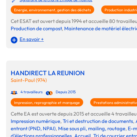
Energie, environnement, gestion des déchets
Production industri
Cet ESAT est ouvert depuis 1994 et accueille 80 travailleur
Production de compost
,
Maintenance de matériel électri
En savoir +
HANDIRECT LA REUNION
Saint-Paul (974)
4 travailleurs
Depuis 2015
Impression, reprographie et marquage
Prestations administrativ
Cette EA est ouverte depuis 2015 et accueille 4 travailleur
Impression numérique
,
Tri et destruction de documents
,
entrant (PND, NPAI)
,
Mise sous pli, mailing, routage
,
E-m
d'élections professionnelles
,
Accueil
,
Tri de courrier entr