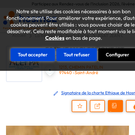
Participez aux Rendez-vous de l'Inclusion 2026, l'événement 
Notre site utilise des cookies nécessaires à son bon
fonctionnement. Pour améliorer votre expérience, d’aut
cookies peuvent être utilisés : vous pouvez choisir de le
désactiver. Cela reste modifiable à tout moment via le l
Accueil
La Réunion
Saint-André
ESAT JEAN CLERM
Cookies
en bas de page.
ESAT JEAN CLERMONT (ST
Tout accepter
Tout refuser
Configurer
ANDRE)
1213, CHEMIN PATELIN
97440 -Saint-André
Signataire de la charte Ethique de Ho
Demander
Nous
P
un
contacter
Ajouter
devis
au
dossier