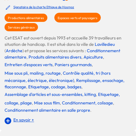
Signataire de la charte Ethique de Hosmoz
Productions alimentaires
Espaces verts et paysagers
Services généraux
Cet ESAT est ouvert depuis 1993 et accueille 39 travailleurs en
situation de handicap. Il est situé dans la ville de
Lavilledieu
(
Ardèche
) et propose les services suivants :
Conditionnement
alimentaire
,
Produits alimentaires divers
,
Apiculture
,
Entretien d'espaces verts
,
Paniers gourmands
,
Mise sous pli, mailing, routage
,
Contrôle qualité, tri (hors
mécanique, électrique, électronique)
,
Remplissage, ensachage,
flaconnage
,
Etiquetage, codage, badges
,
Assemblage d'articles et sous-ensembles, kitting
,
Etiquetage,
collage, pliage
,
Mise sous film
,
Conditionnement, colisage
,
Conditionnement alimentaire en salle propre
.
En savoir +