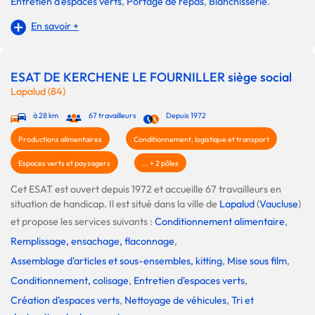
Entretien d'espaces verts
,
Portage de repas
,
Blanchisserie
.
En savoir +
ESAT DE KERCHENE LE FOURNILLER siège social
Lapalud (84)
à 28 km
67 travailleurs
Depuis 1972
Productions alimentaires
Conditionnement, logistique et transport
Espaces verts et paysagers
... + 2 pôles
Cet ESAT est ouvert depuis 1972 et accueille 67 travailleurs en
situation de handicap. Il est situé dans la ville de
Lapalud
(
Vaucluse
)
et propose les services suivants :
Conditionnement alimentaire
,
Remplissage, ensachage, flaconnage
,
Assemblage d'articles et sous-ensembles, kitting
,
Mise sous film
,
Conditionnement, colisage
,
Entretien d'espaces verts
,
Création d'espaces verts
,
Nettoyage de véhicules
,
Tri et