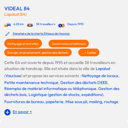
VIDEAL 84
Lapalud (84)
à 28 km
38 travailleurs
Depuis 1995
Signataire de la charte Ethique de Hosmoz
Nettoyage et entretien
Construction et bâtiment
Energie, environnement, gestion des déchets
... + 3 pôles
Cette EA est ouverte depuis 1995 et accueille 38 travailleurs en
situation de handicap. Elle est située dans la ville de
Lapalud
(
Vaucluse
) et propose les services suivants :
Nettoyage de locaux
,
Petite maintenance technique
,
Gestion des déchets DEEE
,
Réemploi de matériel informatique ou téléphonique
,
Gestion des
déchets bois
,
Logistique (gestion de stocks, expéditions)
,
Fournitures de bureau, papeterie
,
Mise sous pli, mailing, routage
.
En savoir +