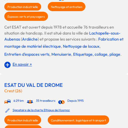
Production industrielle
Nettoyage et entretien
Espaces verts et paysagers
Cet ESAT est ouvert depuis 1978 et accueille 76 travailleurs en
situation de handicap. Il est situé dans la ville de
Lachapelle-sous-
Aubenas
(
Ardèche
) et propose les services suivants :
Fabrication et
montage de matériel électrique
,
Nettoyage de locaux
,
Entretien d'espaces verts
,
Menuiserie
,
Etiquetage, collage, pliage
.
En savoir +
ESAT DU VAL DE DROME
Crest (26)
à 29 km
35 travailleurs
Depuis 1995
Signataire de la charte Ethique de Hosmoz
Production industrielle
Conditionnement, logistique et transport