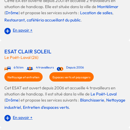
Cette EA est ouverte depuis 2001 et accueille 2 travailleurs en
situation de handicap. Elle est située dans la ville de
Montélimar
(
Drôme
) et propose les services suivants :
Location de salles
,
Restaurant, cafétéria accueillant du public
.
En savoir +
ESAT CLAIR SOLEIL
Le Poët-Laval (26)
à 16 km
4 travailleurs
Depuis 2006
Nettoyage et entretien
Espaces verts et paysagers
Cet ESAT est ouvert depuis 2006 et accueille 4 travailleurs en
situation de handicap. Il est situé dans la ville de
Le Poët-Laval
(
Drôme
) et propose les services suivants :
Blanchisserie
,
Nettoyage
industriel
,
Entretien d'espaces verts
.
En savoir +