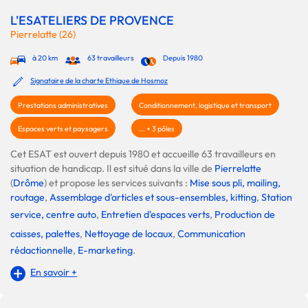
L'ESATELIERS DE PROVENCE
Pierrelatte (26)
à 20 km
63 travailleurs
Depuis 1980
Signataire de la charte Ethique de Hosmoz
Prestations administratives
Conditionnement, logistique et transport
Espaces verts et paysagers
... + 3 pôles
Cet ESAT est ouvert depuis 1980 et accueille 63 travailleurs en
situation de handicap. Il est situé dans la ville de
Pierrelatte
(
Drôme
) et propose les services suivants :
Mise sous pli, mailing,
routage
,
Assemblage d'articles et sous-ensembles, kitting
,
Station
service, centre auto
,
Entretien d'espaces verts
,
Production de
caisses, palettes
,
Nettoyage de locaux
,
Communication
rédactionnelle
,
E-marketing
.
En savoir +