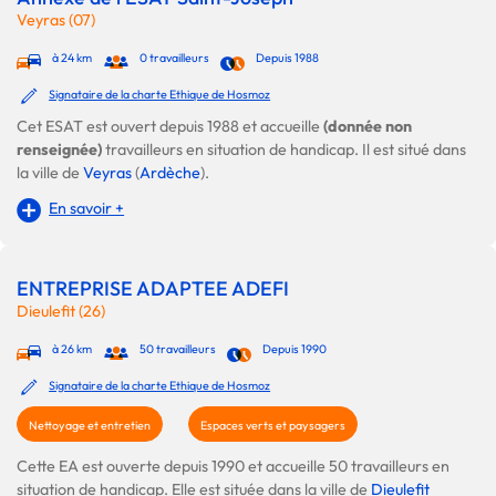
Veyras (07)
à 24 km
0 travailleurs
Depuis 1988
Signataire de la charte Ethique de Hosmoz
Cet ESAT est ouvert depuis 1988 et accueille
(donnée non
renseignée)
travailleurs en situation de handicap. Il est situé dans
la ville de
Veyras
(
Ardèche
).
En savoir +
ENTREPRISE ADAPTEE ADEFI
Dieulefit (26)
à 26 km
50 travailleurs
Depuis 1990
Signataire de la charte Ethique de Hosmoz
Nettoyage et entretien
Espaces verts et paysagers
Cette EA est ouverte depuis 1990 et accueille 50 travailleurs en
situation de handicap. Elle est située dans la ville de
Dieulefit