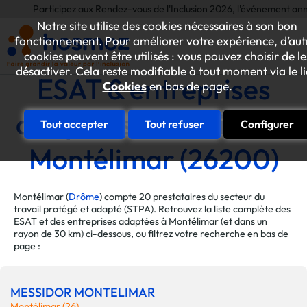
Participez aux Rendez-vous de l'Inclusion 2026, l'événement annuel dédié a
Notre site utilise des cookies nécessaires à son bon
fonctionnement. Pour améliorer votre expérience, d’aut
cookies peuvent être utilisés : vous pouvez choisir de le
désactiver. Cela reste modifiable à tout moment via le l
ESAT & entreprises
Cookies
en bas de page.
adaptées de la ville de
Tout accepter
Tout refuser
Configurer
Montélimar (26200)
Montélimar (
Drôme
) compte 20 prestataires du secteur du
travail protégé et adapté (STPA). Retrouvez la liste complète des
ESAT et des entreprises adaptées à Montélimar (et dans un
rayon de 30 km) ci-dessous, ou filtrez votre recherche en bas de
page :
MESSIDOR MONTELIMAR
Montélimar (26)