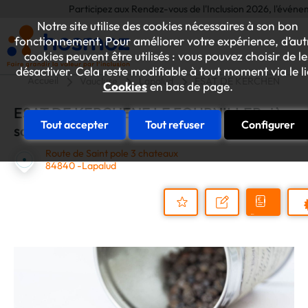
Participez aux Rendez-vous de l'Inclusion 2026, l'événement a
Notre site utilise des cookies nécessaires à son bon
fonctionnement. Pour améliorer votre expérience, d’aut
cookies peuvent être utilisés : vous pouvez choisir de le
désactiver. Cela reste modifiable à tout moment via le l
Accueil
Vaucluse
Lapalud
ESAT DE KERCHENE LE FO
Cookies
en bas de page.
ESAT DE KERCHENE LE FOURNILLER siège
Tout accepter
Tout refuser
Configurer
social
Route de Saint pole 3 chateaux
84840 -Lapalud
Demander
Nous
P
un
contacter
Ajouter
devis
au
dossier