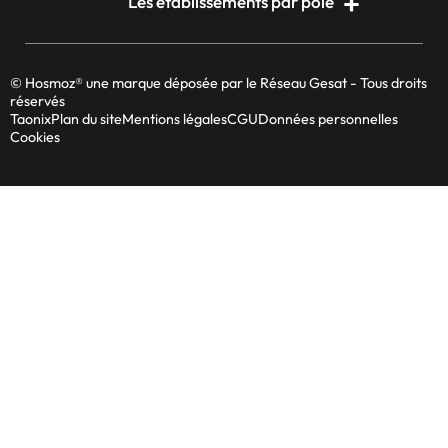
Les établissements par pôle
© Hosmoz® une marque déposée par le Réseau Gesat - Tous droits
réservés
Taonix
Plan du site
Mentions légales
CGU
Données personnelles
Cookies