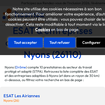
Participez aux Rendez-vous de l'Inclusion 2026, l'événement ann
Notre site utilise des cookies nécessaires à son bon
fonctionnement. Pour améliorer votre expérience, d’aut
cookies peuvent être utilisés : vous pouvez choisir de le
désactiver. Cela reste modifiable à tout moment via le l
ESAT & entreprises
Cookies
en bas de page.
adaptées de la ville de
Tout accepter
Tout refuser
Configurer
Nyons (26110)
Nyons (
Drôme
) compte 10 prestataires du secteur du travail
protégé et adapté (STPA). Retrouvez la liste complète des ESAT
et des entreprises adaptées à Nyons (et dans un rayon de 30 km)
ci-dessous, ou filtrez votre recherche en bas de page :
ESAT Les Airiannes
Nyons (26)