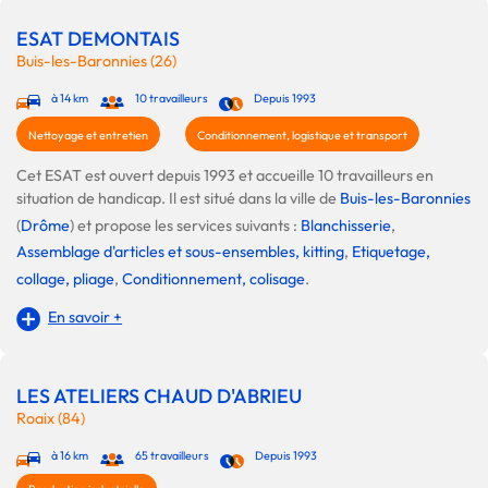
ESAT DEMONTAIS
Buis-les-Baronnies (26)
à 14 km
10 travailleurs
Depuis 1993
Nettoyage et entretien
Conditionnement, logistique et transport
Cet ESAT est ouvert depuis 1993 et accueille 10 travailleurs en
situation de handicap. Il est situé dans la ville de
Buis-les-Baronnies
(
Drôme
) et propose les services suivants :
Blanchisserie
,
Assemblage d'articles et sous-ensembles, kitting
,
Etiquetage,
collage, pliage
,
Conditionnement, colisage
.
En savoir +
LES ATELIERS CHAUD D'ABRIEU
Roaix (84)
à 16 km
65 travailleurs
Depuis 1993