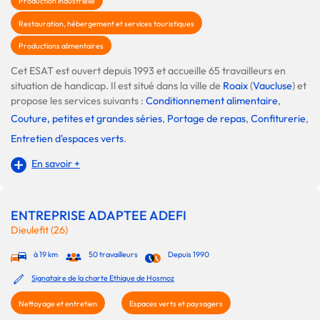
Production industrielle
Restauration, hébergement et services touristiques
Productions alimentaires
Cet ESAT est ouvert depuis 1993 et accueille 65 travailleurs en
situation de handicap. Il est situé dans la ville de
Roaix
(
Vaucluse
) et
propose les services suivants :
Conditionnement alimentaire
,
Couture, petites et grandes séries
,
Portage de repas
,
Confiturerie
,
Entretien d'espaces verts
.
En savoir +
ENTREPRISE ADAPTEE ADEFI
Dieulefit (26)
à 19 km
50 travailleurs
Depuis 1990
Signataire de la charte Ethique de Hosmoz
Nettoyage et entretien
Espaces verts et paysagers