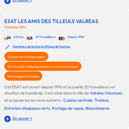
En savoir +
ESAT LES AMIS DES TILLEULS VALREAS
Valréas (84)
à 12 km
20 travailleurs
Depuis 1996
Signataire de la charte Ethique de Hosmoz
Espaces verts et paysagers
Restauration, hébergement et services touristiques
Nettoyage et entretien
Cet ESAT est ouvert depuis 1996 et accueille 20 travailleurs en
situation de handicap. Il est situé dans la ville de
Valréas
(
Vaucluse
)
et propose les services suivants :
Cuisine centrale
,
Traiteur
,
Entretien d'espaces verts
,
Portage de repas
,
Blanchisserie
.
En savoir +