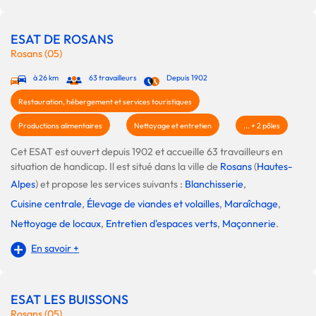
ESAT DE ROSANS
Rosans (05)
à 26 km
63 travailleurs
Depuis 1902
Restauration, hébergement et services touristiques
Productions alimentaires
Nettoyage et entretien
... + 2 pôles
Cet ESAT est ouvert depuis 1902 et accueille 63 travailleurs en
situation de handicap. Il est situé dans la ville de
Rosans
(
Hautes-
Alpes
) et propose les services suivants :
Blanchisserie
,
Cuisine centrale
,
Élevage de viandes et volailles
,
Maraîchage
,
Nettoyage de locaux
,
Entretien d'espaces verts
,
Maçonnerie
.
En savoir +
ESAT LES BUISSONS
Rosans (05)