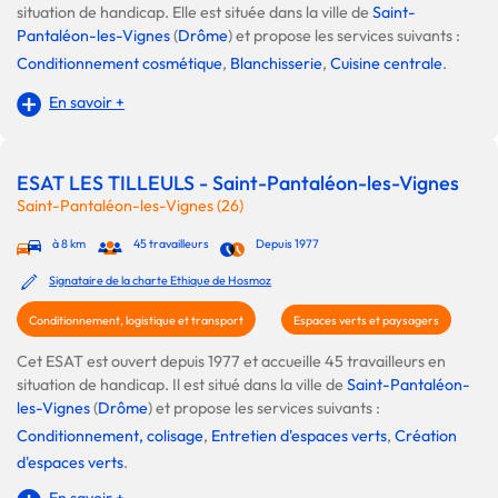
situation de handicap. Elle est située dans la ville de
Saint-
Pantaléon-les-Vignes
(
Drôme
) et propose les services suivants :
Conditionnement cosmétique
,
Blanchisserie
,
Cuisine centrale
.
En savoir +
ESAT LES TILLEULS - Saint-Pantaléon-les-Vignes
Saint-Pantaléon-les-Vignes (26)
à 8 km
45 travailleurs
Depuis 1977
Signataire de la charte Ethique de Hosmoz
Conditionnement, logistique et transport
Espaces verts et paysagers
Cet ESAT est ouvert depuis 1977 et accueille 45 travailleurs en
situation de handicap. Il est situé dans la ville de
Saint-Pantaléon-
les-Vignes
(
Drôme
) et propose les services suivants :
Conditionnement, colisage
,
Entretien d'espaces verts
,
Création
d'espaces verts
.