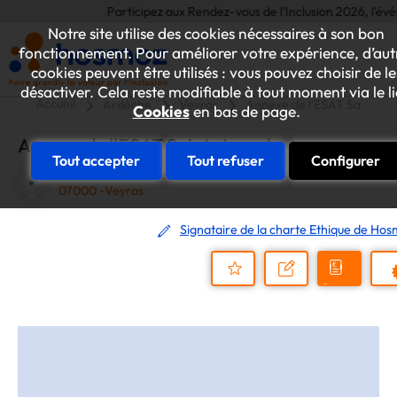
Participez aux Rendez-vous de l'Inclusion 2026, l'événem
Notre site utilise des cookies nécessaires à son bon
fonctionnement. Pour améliorer votre expérience, d’aut
cookies peuvent être utilisés : vous pouvez choisir de le
désactiver. Cela reste modifiable à tout moment via le l
Accueil
Ardèche
Veyras
Annexe de l'ESAT Saint-Jo
Cookies
en bas de page.
Annexe de l'ESAT Saint-Joseph
Tout accepter
Tout refuser
Configurer
Chemin de la Barèze
07000 -Veyras
Signataire de la charte Ethique de Ho
Demander
Nous
P
un
contacter
Ajouter
devis
au
dossier