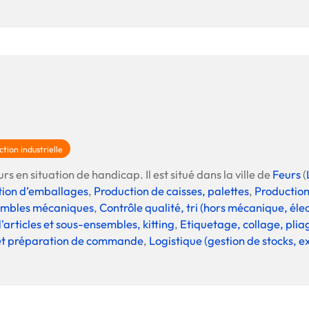
Offre spéciale Groupement
Vos services enrichis
tion industrielle
rs en situation de handicap. Il est situé dans la ville de
Feurs
(
tion d’emballages
,
Production de caisses, palettes
,
Production
embles mécaniques
,
Contrôle qualité, tri (hors mécanique, éle
articles et sous-ensembles, kitting
,
Etiquetage, collage, plia
et préparation de commande
,
Logistique (gestion de stocks, e