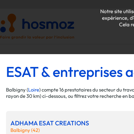
Notre site uti
expérience, d’
Cela r
ESAT & entreprises a
P
Z
Balbigny (
Loire
) compte 16 prestataires du secteur du trav
rayon de 30 km) ci-dessous, ou filtrez votre recherche en b
ADHAMA ESAT CREATIONS
Balbigny (42)