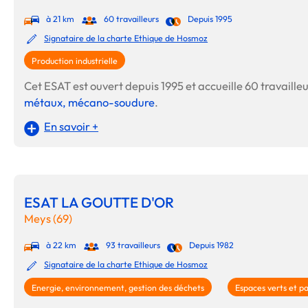
à 21 km
60 travailleurs
Depuis 1995
Signataire de la charte Ethique de Hosmoz
Production industrielle
Cet ESAT est ouvert depuis 1995 et accueille 60 travailleur
métaux, mécano-soudure
.
En savoir +
ESAT LA GOUTTE D'OR
Meys (69)
à 22 km
93 travailleurs
Depuis 1982
Signataire de la charte Ethique de Hosmoz
Energie, environnement, gestion des déchets
Espaces verts et p