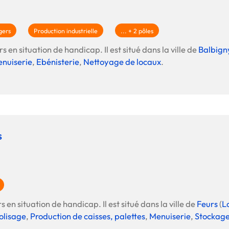
La promotion de vos engagements
Cultiver son réseau
gers
Production industrielle
... + 2 pôles
Le Club Partenaires
s en situation de handicap. Il est situé dans la ville de
Balbign
nuiserie
,
Ebénisterie
,
Nettoyage de locaux
.
Je communique
Votre visibilité on-line clé en mai
Vos kits de communication perso
Je vends
s
Votre boîte à outils « accélérez v
J'améliore mes pratiques
Vos formations 100% opérationn
Votre centre de ressources et vo
Je restructure ou je développ
 en situation de handicap. Il est situé dans la ville de
Feurs
(
L
olisage
,
Production de caisses, palettes
,
Menuiserie
,
Stockage
Votre accompagnement sur-mesu