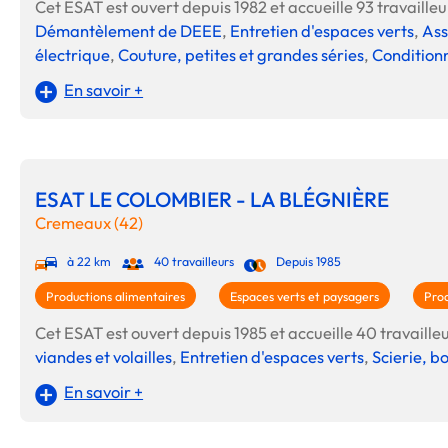
Cet ESAT est ouvert depuis 1982 et accueille 93 travailleur
Démantèlement de DEEE
,
Entretien d'espaces verts
,
Ass
électrique
,
Couture, petites et grandes séries
,
Conditionn
En savoir +
ESAT LE COLOMBIER - LA BLÉGNIÈRE
Cremeaux (42)
à 22 km
40 travailleurs
Depuis 1985
Productions alimentaires
Espaces verts et paysagers
Prod
Cet ESAT est ouvert depuis 1985 et accueille 40 travailleur
viandes et volailles
,
Entretien d'espaces verts
,
Scierie, b
En savoir +