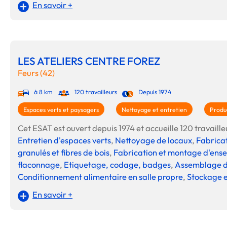
En savoir +
LES ATELIERS CENTRE FOREZ
Feurs (42)
à 8 km
120 travailleurs
Depuis 1974
Espaces verts et paysagers
Nettoyage et entretien
Produc
Cet ESAT est ouvert depuis 1974 et accueille 120 travailleu
Entretien d'espaces verts
,
Nettoyage de locaux
,
Fabrica
granulés et fibres de bois
,
Fabrication et montage d'ens
flaconnage
,
Etiquetage, codage, badges
,
Assemblage d'
Conditionnement alimentaire en salle propre
,
Stockage 
En savoir +