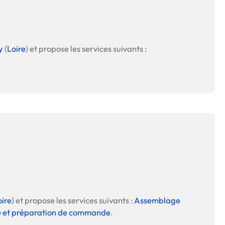
 en matière d'achats inclusifs
y
(
Loire
) et propose les services suivants :
n
nnalisés
otre croissance »
elles, dédiées au développement commercial
s services de networking
e de nouvelles activités
oire
) et propose les services suivants :
Assemblage
 et préparation de commande
.
re pour vos projets de développement