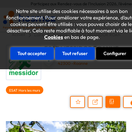
Participez aux Rendez-vous de l'Inclusion 2026, l'événement
Notre site utilise des cookies nécessaires à son bon
fonctionnement. Pour améliorer votre expérience, d’aut
cookies peuvent être utilisés : vous pouvez choisir de le
désactiver. Cela reste modifiable à tout moment via le l
Accueil
Loire
Roanne
ESAT MESSIDOR ROANNE
Cookies
en bas de page.
ESAT MESSIDOR ROANNE
Tout accepter
Tout refuser
Configurer
26 Bis Impasse Fontval
42300 -Roanne
ESAT Hors les murs
Demander
Nous
P
un
contacter
Ajouter
devis
au
dossier