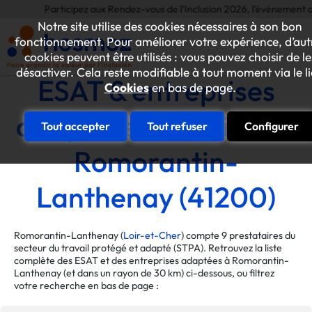
Participez aux Rendez-vous de l'Inclusion 2026, l'événement annuel 
Notre site utilise des cookies nécessaires à son bon
fonctionnement. Pour améliorer votre expérience, d’aut
cookies peuvent être utilisés : vous pouvez choisir de le
désactiver. Cela reste modifiable à tout moment via le l
ESAT & entreprises
Cookies
en bas de page.
adaptées de la ville de
Tout accepter
Tout refuser
Configurer
Romorantin-
Lanthenay (41200)
Romorantin-Lanthenay (
Loir-et-Cher
) compte 9 prestataires du
secteur du travail protégé et adapté (STPA). Retrouvez la liste
complète des ESAT et des entreprises adaptées à Romorantin-
Lanthenay (et dans un rayon de 30 km) ci-dessous, ou filtrez
votre recherche en bas de page :