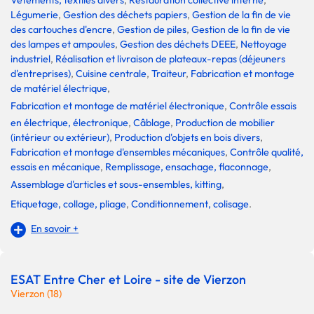
Vêtements, textiles divers
,
Restauration collective interne
,
Légumerie
,
Gestion des déchets papiers
,
Gestion de la fin de vie
des cartouches d'encre
,
Gestion de piles
,
Gestion de la fin de vie
des lampes et ampoules
,
Gestion des déchets DEEE
,
Nettoyage
industriel
,
Réalisation et livraison de plateaux-repas (déjeuners
d'entreprises)
,
Cuisine centrale
,
Traiteur
,
Fabrication et montage
de matériel électrique
,
Fabrication et montage de matériel électronique
,
Contrôle essais
en électrique, électronique
,
Câblage
,
Production de mobilier
(intérieur ou extérieur)
,
Production d'objets en bois divers
,
Fabrication et montage d'ensembles mécaniques
,
Contrôle qualité,
essais en mécanique
,
Remplissage, ensachage, flaconnage
,
Assemblage d'articles et sous-ensembles, kitting
,
Etiquetage, collage, pliage
,
Conditionnement, colisage
.
En savoir +
ESAT Entre Cher et Loire - site de Vierzon
Vierzon (18)