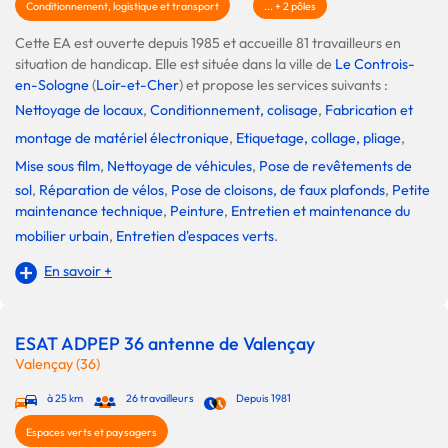
Conditionnement, logistique et transport
... + 2 pôles
Cette EA est ouverte depuis 1985 et accueille 81 travailleurs en
situation de handicap. Elle est située dans la ville de
Le Controis-
en-Sologne
(
Loir-et-Cher
) et propose les services suivants :
Nettoyage de locaux
,
Conditionnement, colisage
,
Fabrication et
montage de matériel électronique
,
Etiquetage, collage, pliage
,
Mise sous film
,
Nettoyage de véhicules
,
Pose de revêtements de
sol
,
Réparation de vélos
,
Pose de cloisons, de faux plafonds
,
Petite
maintenance technique
,
Peinture
,
Entretien et maintenance du
mobilier urbain
,
Entretien d'espaces verts
.
En savoir +
ESAT ADPEP 36 antenne de Valençay
Valençay (36)
à 25 km
26 travailleurs
Depuis 1981
Espaces verts et paysagers