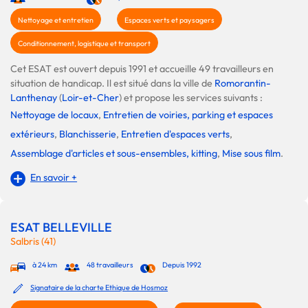
Nettoyage et entretien
Espaces verts et paysagers
Conditionnement, logistique et transport
Cet ESAT est ouvert depuis 1991 et accueille 49 travailleurs en
situation de handicap. Il est situé dans la ville de
Romorantin-
Lanthenay
(
Loir-et-Cher
) et propose les services suivants :
Nettoyage de locaux
,
Entretien de voiries, parking et espaces
extérieurs
,
Blanchisserie
,
Entretien d'espaces verts
,
Assemblage d'articles et sous-ensembles, kitting
,
Mise sous film
.
En savoir +
ESAT BELLEVILLE
Salbris (41)
à 24 km
48 travailleurs
Depuis 1992
Signataire de la charte Ethique de Hosmoz