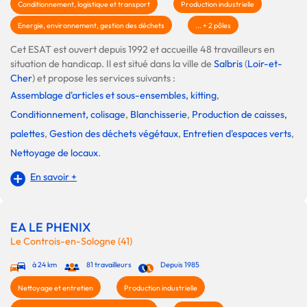
Conditionnement, logistique et transport
Production industrielle
Energie, environnement, gestion des déchets
... + 2 pôles
Cet ESAT est ouvert depuis 1992 et accueille 48 travailleurs en
situation de handicap. Il est situé dans la ville de
Salbris
(
Loir-et-
Cher
) et propose les services suivants :
Assemblage d'articles et sous-ensembles, kitting
,
Conditionnement, colisage
,
Blanchisserie
,
Production de caisses,
palettes
,
Gestion des déchets végétaux
,
Entretien d'espaces verts
,
Nettoyage de locaux
.
En savoir +
EA LE PHENIX
Le Controis-en-Sologne (41)
à 24 km
81 travailleurs
Depuis 1985
Nettoyage et entretien
Production industrielle