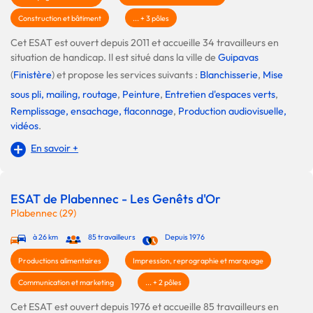
Construction et bâtiment
... + 3 pôles
Cet ESAT est ouvert depuis 2011 et accueille 34 travailleurs en
situation de handicap. Il est situé dans la ville de
Guipavas
(
Finistère
) et propose les services suivants :
Blanchisserie
,
Mise
sous pli, mailing, routage
,
Peinture
,
Entretien d'espaces verts
,
Remplissage, ensachage, flaconnage
,
Production audiovisuelle,
vidéos
.
En savoir +
ESAT de Plabennec - Les Genêts d'Or
Plabennec (29)
à 26 km
85 travailleurs
Depuis 1976
Productions alimentaires
Impression, reprographie et marquage
Communication et marketing
... + 2 pôles
Cet ESAT est ouvert depuis 1976 et accueille 85 travailleurs en