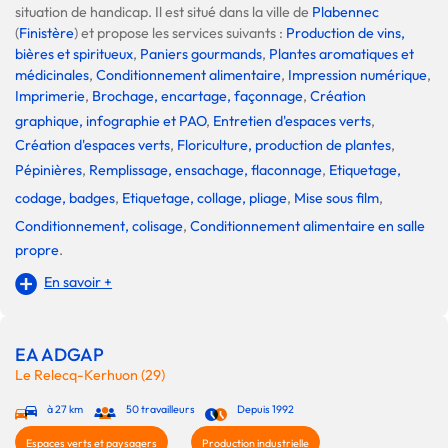
situation de handicap. Il est situé dans la ville de
Plabennec
(
Finistère
) et propose les services suivants :
Production de vins,
bières et spiritueux
,
Paniers gourmands
,
Plantes aromatiques et
médicinales
,
Conditionnement alimentaire
,
Impression numérique
,
Imprimerie
,
Brochage, encartage, façonnage
,
Création
graphique, infographie et PAO
,
Entretien d'espaces verts
,
Création d'espaces verts
,
Floriculture, production de plantes
,
Pépinières
,
Remplissage, ensachage, flaconnage
,
Etiquetage,
codage, badges
,
Etiquetage, collage, pliage
,
Mise sous film
,
Conditionnement, colisage
,
Conditionnement alimentaire en salle
propre
.
En savoir +
EA ADGAP
Le Relecq-Kerhuon (29)
à 27 km
50 travailleurs
Depuis 1992
Espaces verts et paysagers
Production industrielle