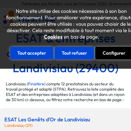
Participez aux Rendez-vous de l'Inclusion 2026, l'événement annuel
Notre site utilise des cookies nécessaires à son bon
fonctionnement. Pour améliorer votre expérience, d’aut
cookies peuvent être utilisés : vous pouvez choisir de le
désactiver. Cela reste modifiable à tout moment via le l
ESAT & entreprises
Cookies
en bas de page.
adaptées de la ville de
Tout accepter
Tout refuser
Configurer
Landivisiau (29400)
Landivisiau (
Finistère
) compte 12 prestataires du secteur du
travail protégé et adapté (STPA). Retrouvez la liste complète des
ESAT et des entreprises adaptées à Landivisiau (et dans un rayon
de 30 km) ci-dessous, ou filtrez votre recherche en bas de page :
ESAT Les Genêts d'Or de Landivisiau
Landivisiau (29)