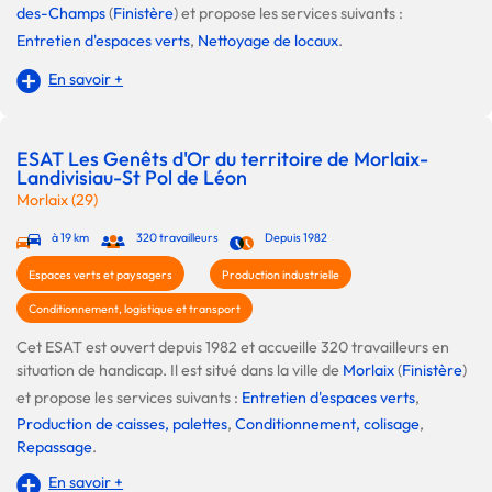
des-Champs
(
Finistère
) et propose les services suivants :
Entretien d'espaces verts
,
Nettoyage de locaux
.
En savoir +
ESAT Les Genêts d'Or du territoire de Morlaix-
Landivisiau-St Pol de Léon
Morlaix (29)
à 19 km
320 travailleurs
Depuis 1982
Espaces verts et paysagers
Production industrielle
Conditionnement, logistique et transport
Cet ESAT est ouvert depuis 1982 et accueille 320 travailleurs en
situation de handicap. Il est situé dans la ville de
Morlaix
(
Finistère
)
et propose les services suivants :
Entretien d'espaces verts
,
Production de caisses, palettes
,
Conditionnement, colisage
,
Repassage
.
En savoir +