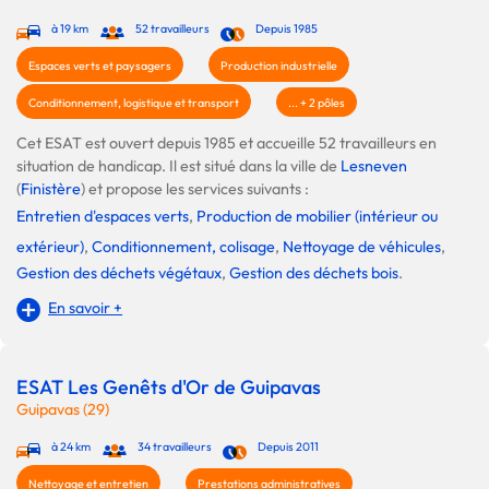
à 19 km
52 travailleurs
Depuis 1985
Espaces verts et paysagers
Production industrielle
Conditionnement, logistique et transport
... + 2 pôles
Cet ESAT est ouvert depuis 1985 et accueille 52 travailleurs en
situation de handicap. Il est situé dans la ville de
Lesneven
(
Finistère
) et propose les services suivants :
Entretien d'espaces verts
,
Production de mobilier (intérieur ou
extérieur)
,
Conditionnement, colisage
,
Nettoyage de véhicules
,
Gestion des déchets végétaux
,
Gestion des déchets bois
.
En savoir +
ESAT Les Genêts d'Or de Guipavas
Guipavas (29)
à 24 km
34 travailleurs
Depuis 2011
Nettoyage et entretien
Prestations administratives