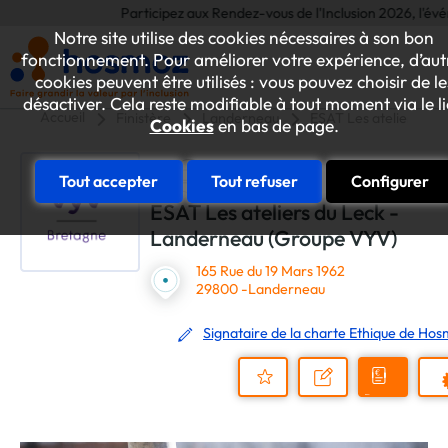
Participez aux Rendez-vous de l'Inclusion 2026, l'événem
Notre site utilise des cookies nécessaires à son bon
fonctionnement. Pour améliorer votre expérience, d’aut
cookies peuvent être utilisés : vous pouvez choisir de le
désactiver. Cela reste modifiable à tout moment via le l
Accueil
Finistère
Landerneau
ESAT Les ateliers du
Cookies
en bas de page.
Tout accepter
Tout refuser
Configurer
ESAT Les ateliers du Leck -
Landerneau (Groupe VYV)
165 Rue du 19 Mars 1962
29800 -Landerneau
Signataire de la charte Ethique de Ho
Demander
Nous
P
un
contacter
Ajouter
devis