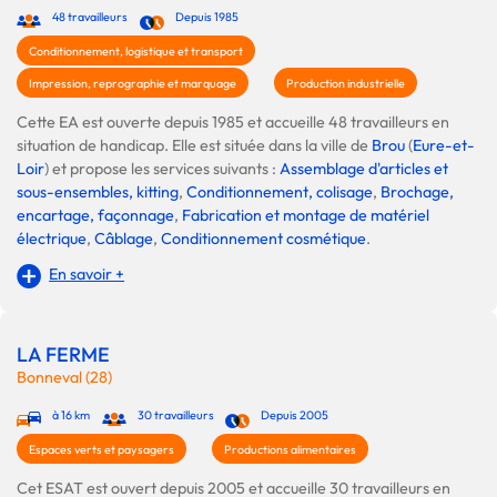
48 travailleurs
Depuis 1985
Conditionnement, logistique et transport
Impression, reprographie et marquage
Production industrielle
Cette EA est ouverte depuis 1985 et accueille 48 travailleurs en
situation de handicap. Elle est située dans la ville de
Brou
(
Eure-et-
Loir
) et propose les services suivants :
Assemblage d'articles et
sous-ensembles, kitting
,
Conditionnement, colisage
,
Brochage,
encartage, façonnage
,
Fabrication et montage de matériel
électrique
,
Câblage
,
Conditionnement cosmétique
.
En savoir +
LA FERME
Bonneval (28)
à 16 km
30 travailleurs
Depuis 2005
Espaces verts et paysagers
Productions alimentaires
Cet ESAT est ouvert depuis 2005 et accueille 30 travailleurs en