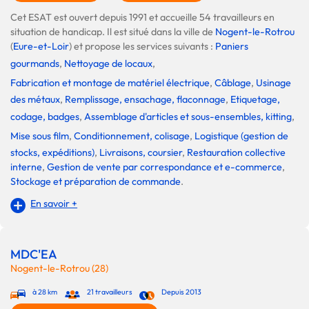
Cet ESAT est ouvert depuis 1991 et accueille 54 travailleurs en
situation de handicap. Il est situé dans la ville de
Nogent-le-Rotrou
(
Eure-et-Loir
) et propose les services suivants :
Paniers
gourmands
,
Nettoyage de locaux
,
Fabrication et montage de matériel électrique
,
Câblage
,
Usinage
des métaux
,
Remplissage, ensachage, flaconnage
,
Etiquetage,
codage, badges
,
Assemblage d'articles et sous-ensembles, kitting
,
Mise sous film
,
Conditionnement, colisage
,
Logistique (gestion de
stocks, expéditions)
,
Livraisons, coursier
,
Restauration collective
interne
,
Gestion de vente par correspondance et e-commerce
,
Stockage et préparation de commande
.
En savoir +
MDC'EA
Nogent-le-Rotrou (28)
à 28 km
21 travailleurs
Depuis 2013