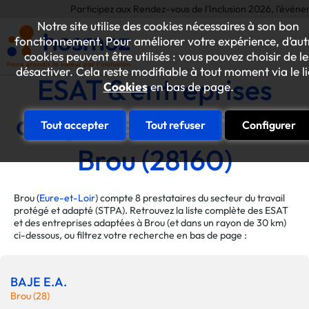
Participez aux Rendez-vous de l'Inclusion 2026, l'événement 
Notre site utilise des cookies nécessaires à son bon
fonctionnement. Pour améliorer votre expérience, d’aut
cookies peuvent être utilisés : vous pouvez choisir de le
désactiver. Cela reste modifiable à tout moment via le l
ESAT & entreprises
Cookies
en bas de page.
adaptées de la ville de
Tout accepter
Tout refuser
Configurer
Brou (28160)
Brou (
Eure-et-Loir
) compte 8 prestataires du secteur du travail
protégé et adapté (STPA). Retrouvez la liste complète des ESAT
et des entreprises adaptées à Brou (et dans un rayon de 30 km)
ci-dessous, ou filtrez votre recherche en bas de page :
BAJE E.A.
Brou (28)