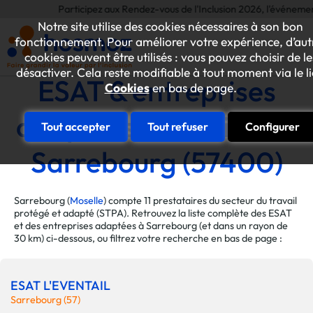
Participez aux Rendez-vous de l'Inclusion 2026, l'événement annu
Notre site utilise des cookies nécessaires à son bon
fonctionnement. Pour améliorer votre expérience, d’aut
cookies peuvent être utilisés : vous pouvez choisir de le
désactiver. Cela reste modifiable à tout moment via le l
ESAT & entreprises
Cookies
en bas de page.
adaptées de la ville de
Tout accepter
Tout refuser
Configurer
Sarrebourg (57400)
Sarrebourg (
Moselle
) compte 11 prestataires du secteur du travail
protégé et adapté (STPA). Retrouvez la liste complète des ESAT
et des entreprises adaptées à Sarrebourg (et dans un rayon de
30 km) ci-dessous, ou filtrez votre recherche en bas de page :
ESAT L'EVENTAIL
Sarrebourg (57)