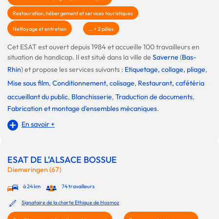
Restauration, hébergement et services touristiques
Nettoyage et entretien
... + 2 pôles
Cet ESAT est ouvert depuis 1984 et accueille 100 travailleurs en
situation de handicap. Il est situé dans la ville de
Saverne
(
Bas-
Rhin
) et propose les services suivants :
Etiquetage, collage, pliage
,
Mise sous film
,
Conditionnement, colisage
,
Restaurant, cafétéria
accueillant du public
,
Blanchisserie
,
Traduction de documents
,
Fabrication et montage d'ensembles mécaniques
.
En savoir +
ESAT DE L'ALSACE BOSSUE
Diemeringen (67)
à 24 km
74 travailleurs
Signataire de la charte Ethique de Hosmoz