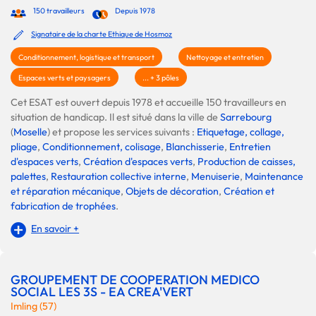
150 travailleurs
Depuis 1978
Signataire de la charte Ethique de Hosmoz
Conditionnement, logistique et transport
Nettoyage et entretien
Espaces verts et paysagers
... + 3 pôles
Cet ESAT est ouvert depuis 1978 et accueille 150 travailleurs en
situation de handicap. Il est situé dans la ville de
Sarrebourg
(
Moselle
) et propose les services suivants :
Etiquetage, collage,
pliage
,
Conditionnement, colisage
,
Blanchisserie
,
Entretien
d'espaces verts
,
Création d'espaces verts
,
Production de caisses,
palettes
,
Restauration collective interne
,
Menuiserie
,
Maintenance
et réparation mécanique
,
Objets de décoration
,
Création et
fabrication de trophées
.
En savoir +
GROUPEMENT DE COOPERATION MEDICO
SOCIAL LES 3S - EA CREA'VERT
Imling (57)