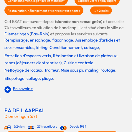
Conditionnement, logistique et transport
Espaces verts et paysagers
Restauration, hébergement et services touristiques
... + 2 pôles
Cet ESAT est ouvert depuis
(donnée non renseignée)
et accueille
74 travailleurs en situation de handicap. Il est situé dans la ville de
Diemeringen
(
Bas-Rhin
) et propose les services suivants :
Remplissage, ensachage, flaconnage
,
Assemblage d'articles et
sous-ensembles, kitting
,
Conditionnement, colisage
,
Entretien d'espaces verts
,
Réalisation et livraison de plateaux-
repas (déjeuners d'entreprises)
,
Cuisine centrale
,
Nettoyage de locaux
,
Traiteur
,
Mise sous pli, mailing, routage
,
Etiquetage, collage, pliage
.
En savoir +
EA DE L AAPEAI
Diemeringen (67)
à 24 km
23 travailleurs
Depuis 1989