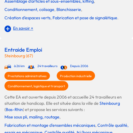
Assemblage d'articles et sous-ensembles, kitting
,
Conditionnement, colisage
,
Blanchisserie
,
Création d'espaces verts
,
Fabrication et pose de signalétique
.
En savoir +
Entraide Emploi
Steinbourg (67)
à 26 km
24 travailleurs
Depuis 2006
Prestations administratives
Production industrielle
Conditionnement, logistique et transport
Cette EA est ouverte depuis 2006 et accueille 24 travailleurs en
situation de handicap. Elle est située dans la ville de
Steinbourg
(
Bas-Rhin
) et propose les services suivants :
Mise sous pli, mailing, routage
,
Fabrication et montage d'ensembles mécaniques
,
Contrôle qualité,
essais en mécanique
,
Contrôle qualité, tri (hors mécanique,