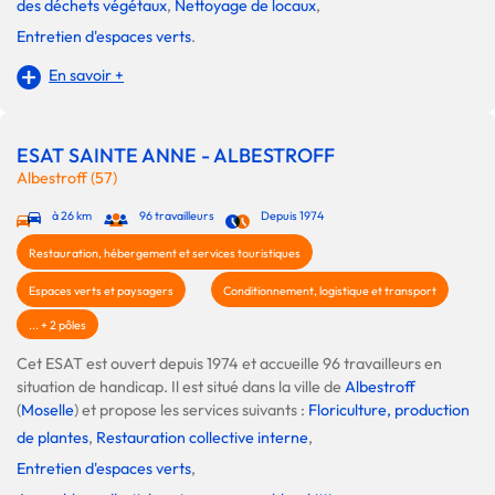
des déchets végétaux
,
Nettoyage de locaux
,
Entretien d'espaces verts
.
En savoir +
ESAT SAINTE ANNE - ALBESTROFF
Albestroff (57)
à 26 km
96 travailleurs
Depuis 1974
Restauration, hébergement et services touristiques
Espaces verts et paysagers
Conditionnement, logistique et transport
... + 2 pôles
Cet ESAT est ouvert depuis 1974 et accueille 96 travailleurs en
situation de handicap. Il est situé dans la ville de
Albestroff
(
Moselle
) et propose les services suivants :
Floriculture, production
de plantes
,
Restauration collective interne
,
Entretien d'espaces verts
,