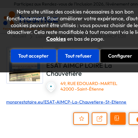
Participez aux Rendez-vous de l'Inclusion 2026, l'événement annuel dédié a
Notre site utilise des cookies nécessaires à son bon
fonctionnement. Pour améliorer votre expérience, d’aut
cookies peuvent être utilisés : vous pouvez choisir de le
désactiver. Cela reste modifiable à tout moment via le l
Accueil
Loire
Saint-Étienne
ESAT AIMCP LOIRE La 
Cookies
en bas de page.
Tout accepter
Tout refuser
Configurer
ESAT AIMCP LOIRE La
Chauvetière
49, RUE EDOUARD-MARTEL
42000 -Saint-Étienne
monprestataire.eu/ESAT-AIMCP-La-Chauvetiere-St-Etienne
Demander
Nous
P
un
contacter
Ajouter
devis