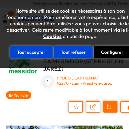
Participez aux Rendez-vous de l'Inclusion 2026, l'événemen
Notre site utilise des cookies nécessaires à son bon
fonctionnement. Pour améliorer votre expérience, d’aut
cookies peuvent être utilisés : vous pouvez choisir de le
désactiver. Cela reste modifiable à tout moment via le l
Accueil
Loire
Saint-Priest-en-Jarez
EA MESSIDOR (
Cookies
en bas de page.
Tout accepter
Tout refuser
Configurer
EA MESSIDOR (ST PRIEST EN
JAREZ)
3 RUE DE L'ARTISANAT
42270 -Saint-Priest-en-Jarez
EA Tremplin
Demander
Nous
P
un
contacter
Ajouter
devis
au