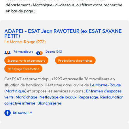
département «Martinique» ci-dessous, ou filtrez votre recherche
en bas de page :
ADAPEI - ESAT Jean RAVOTEUR (ex ESAT SAVANE
PETIT)
Le Morne-Rouge (972)
76 travailleurs
Depuis 1993
Espaces verts et paysagers
Productions alimentaires
Nettoyage et entretien
Cet ESAT est ouvert depuis 1993 et accueille 76 travailleurs en
situation de handicap. Il est situé dans la ville de
Le Morne-Rouge
(
Martinique
) et propose les services suivants :
Entretien d'espaces
verts
,
Maraîchage
,
Nettoyage de locaux
,
Repassage
,
Restauration
collective interne
,
Blanchisserie
.
En savoir +