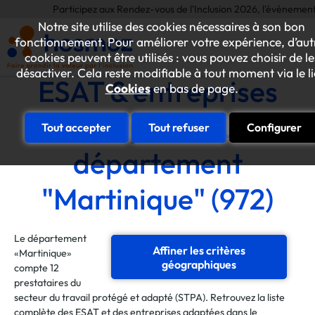
Participez aux Rendez-vous de l'Inclusion 2026, l'événement annuel 
Notre site utilise des cookies nécessaires à son bon
fonctionnement. Pour améliorer votre expérience, d’aut
cookies peuvent être utilisés : vous pouvez choisir de le
désactiver. Cela reste modifiable à tout moment via le l
ESAT & entreprises
Cookies
en bas de page.
adaptées du
Tout accepter
Tout refuser
Configurer
département
"Martinique" (972)
Le département
Affiner les critères
«Martinique»
géographiques
compte 12
prestataires du
secteur du travail protégé et adapté (STPA). Retrouvez la liste
complète des ESAT et des entreprises adaptées dans le