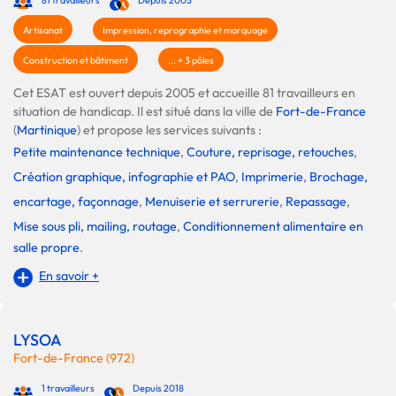
Artisanat
Impression, reprographie et marquage
Construction et bâtiment
... + 3 pôles
Cet ESAT est ouvert depuis 2005 et accueille 81 travailleurs en
situation de handicap. Il est situé dans la ville de
Fort-de-France
(
Martinique
) et propose les services suivants :
Petite maintenance technique
,
Couture, reprisage, retouches
,
Création graphique, infographie et PAO
,
Imprimerie
,
Brochage,
encartage, façonnage
,
Menuiserie et serrurerie
,
Repassage
,
Mise sous pli, mailing, routage
,
Conditionnement alimentaire en
salle propre
.
En savoir +
LYSOA
Fort-de-France (972)
1 travailleurs
Depuis 2018