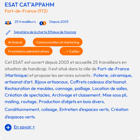
ESAT CAT'APPAHM
Fort-de-France (972)
25 travailleurs
Depuis 2003
Signataire de la charte Ethique de Hosmoz
Artisanat
Communication et marketing
Prestations administratives
... + 3 pôles
Cet ESAT est ouvert depuis 2003 et accueille 25 travailleurs en
situation de handicap. Il est situé dans la ville de
Fort-de-France
(
Martinique
) et propose les services suivants :
Poterie, céramique,
artisanat d'art
,
Bijoux artisanaux
,
Coffrets cadeaux d'artisanat
,
Restauration de meubles, cannage, paillage
,
Location de salles
,
Création de spectacles
,
Archivage et classement
,
Mise sous pli,
mailing, routage
,
Production d'objets en bois divers
,
Conditionnement, colisage
,
Entretien d'espaces verts
,
Création
d'espaces verts
.
En savoir +