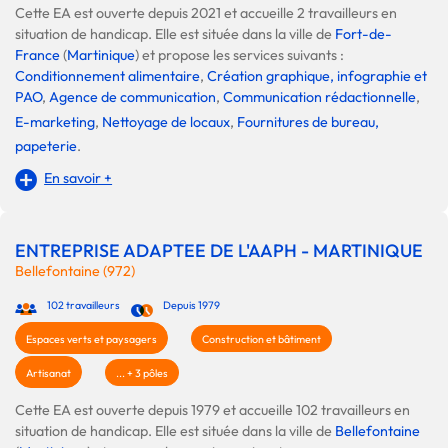
Cette EA est ouverte depuis 2021 et accueille 2 travailleurs en
situation de handicap. Elle est située dans la ville de
Fort-de-
France
(
Martinique
) et propose les services suivants :
Conditionnement alimentaire
,
Création graphique, infographie et
PAO
,
Agence de communication
,
Communication rédactionnelle
,
E-marketing
,
Nettoyage de locaux
,
Fournitures de bureau,
papeterie
.
En savoir +
ENTREPRISE ADAPTEE DE L'AAPH - MARTINIQUE
Bellefontaine (972)
102 travailleurs
Depuis 1979
Espaces verts et paysagers
Construction et bâtiment
Artisanat
... + 3 pôles
Cette EA est ouverte depuis 1979 et accueille 102 travailleurs en
situation de handicap. Elle est située dans la ville de
Bellefontaine