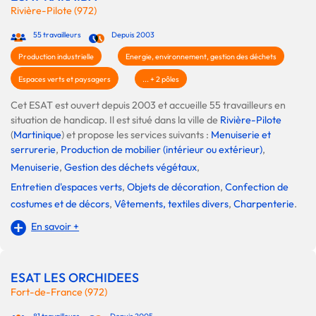
Rivière-Pilote (972)
55 travailleurs
Depuis 2003
Production industrielle
Energie, environnement, gestion des déchets
Espaces verts et paysagers
... + 2 pôles
Cet ESAT est ouvert depuis 2003 et accueille 55 travailleurs en
situation de handicap. Il est situé dans la ville de
Rivière-Pilote
(
Martinique
) et propose les services suivants :
Menuiserie et
serrurerie
,
Production de mobilier (intérieur ou extérieur)
,
Menuiserie
,
Gestion des déchets végétaux
,
Entretien d'espaces verts
,
Objets de décoration
,
Confection de
costumes et de décors
,
Vêtements, textiles divers
,
Charpenterie
.
En savoir +
ESAT LES ORCHIDEES
Fort-de-France (972)
81 travailleurs
Depuis 2005