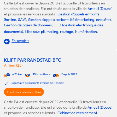
Cette EA est ouverte depuis 2018 et accueille 51 travailleurs en
situation de handicap. Elle est située dans la ville de
Anteuil
(
Doubs
)
et propose les services suivants :
Gestion d'appels entrants
(hotline, SAV)
,
Gestion d'appels sortants (télémarketing, enquête)
,
Gestion de bases de données
,
GED (gestion électronique des
documents)
,
Mise sous pli, mailing, routage
,
Numérisation
.
En savoir +
KLIFF PAR RANDSTAD BFC
Anteuil (25)
à 23 km
10 travailleurs
Depuis 2022
Signataire de la charte Ethique de Hosmoz
Prestations administratives
Cette EA est ouverte depuis 2022 et accueille 10 travailleurs en
situation de handicap. Elle est située dans la ville de
Anteuil
(
Doubs
)
et propose les services suivants :
Cabinet de recrutement
.