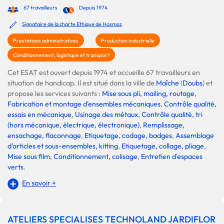
67 travailleurs
Depuis 1974
Signataire de la charte Ethique de Hosmoz
Prestations administratives
Production industrielle
Conditionnement, logistique et transport
Cet ESAT est ouvert depuis 1974 et accueille 67 travailleurs en
situation de handicap. Il est situé dans la ville de
Maîche
(
Doubs
) et
propose les services suivants :
Mise sous pli, mailing, routage
,
Fabrication et montage d'ensembles mécaniques
,
Contrôle qualité,
essais en mécanique
,
Usinage des métaux
,
Contrôle qualité, tri
(hors mécanique, électrique, électronique)
,
Remplissage,
ensachage, flaconnage
,
Etiquetage, codage, badges
,
Assemblage
d'articles et sous-ensembles, kitting
,
Etiquetage, collage, pliage
,
Mise sous film
,
Conditionnement, colisage
,
Entretien d'espaces
verts
.
En savoir +
ATELIERS SPECIALISES TECHNOLAND JARDIFLOR