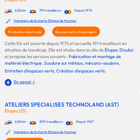
à 28 km
191 travailleurs
Depuis 1975
Signataire de la charte Ethique de Hosmoz
Production industrielle
Espaces verts et paysagers
Cette EA est ouverte depuis 1975 et accueille 191 travailleurs en
situation de handicap. Elle est située dans la ville de
Étupes
(
Doubs
)
et propose les services suivants :
Fabrication et montage de
matériel électrique
,
Soudure sur métaux, mécano-soudure
,
Entretien d'espaces verts
,
Création d'espaces verts
.
En savoir +
ATELIERS SPECIALISES TECHNOLAND (AST)
Étupes (25)
à 28 km
309 travailleurs
Depuis 1967
Signataire de la charte Ethique de Hosmoz