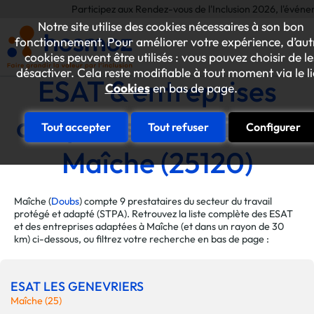
Participez aux Rendez-vous de l'Inclusion 2026, l'événement a
Notre site utilise des cookies nécessaires à son bon
fonctionnement. Pour améliorer votre expérience, d’aut
cookies peuvent être utilisés : vous pouvez choisir de le
désactiver. Cela reste modifiable à tout moment via le l
ESAT & entreprises
Cookies
en bas de page.
adaptées de la ville de
Tout accepter
Tout refuser
Configurer
Maîche (25120)
Maîche (
Doubs
) compte 9 prestataires du secteur du travail
protégé et adapté (STPA). Retrouvez la liste complète des ESAT
et des entreprises adaptées à Maîche (et dans un rayon de 30
km) ci-dessous, ou filtrez votre recherche en bas de page :
ESAT LES GENEVRIERS
Maîche (25)