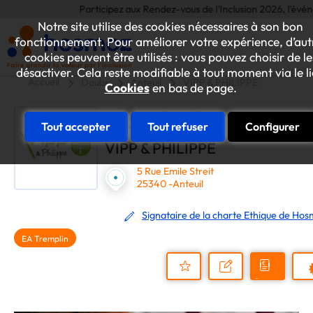
Participez aux Rendez-vous de l'Inclusion 2026, l'événement
Notre site utilise des cookies nécessaires à son bon
fonctionnement. Pour améliorer votre expérience, d’aut
cookies peuvent être utilisés : vous pouvez choisir de le
désactiver. Cela reste modifiable à tout moment via le l
Accueil
Doubs
Anteuil
VIPP & PHILIPPE
Cookies
en bas de page.
Tout accepter
Tout refuser
Configurer
VIPP & PHILIPPE
5 Rue Emile Streit
25340 -Anteuil
Signataire de la charte Ethique de Ho
EA Tremplin
Demander
Nous
P
un
contacter
Ajouter
devis