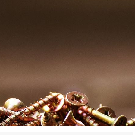
 en matière d'achats inclusifs
n
nnalisés
otre croissance »
elles, dédiées au développement commercial
s services de networking
e de nouvelles activités
re pour vos projets de développement