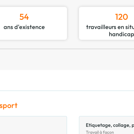
54
120
ans d'existence
travailleurs en si
handica
nsport
Etiquetage, collage, 
Travail à façon