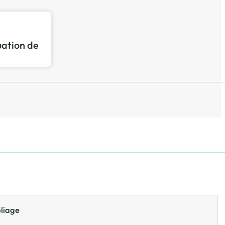
tuation de
p
pliage