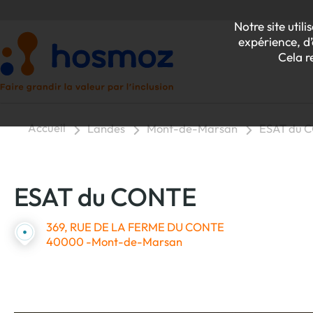
Notre site uti
expérience, d’
Cela r
Accueil
Landes
Mont-de-Marsan
ESAT du 
P
ESAT du CONTE
Z
369, RUE DE LA FERME DU CONTE
40000 -Mont-de-Marsan