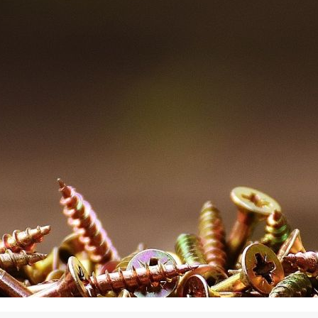
La promotion de vos engagements
Cultiver son réseau
Le Club Partenaires
Je communique
Votre visibilité on-line clé en mai
Vos kits de communication perso
Je vends
Votre boîte à outils « accélérez v
J'améliore mes pratiques
Vos formations 100% opérationn
Votre centre de ressources et vo
Je restructure ou je développ
Votre accompagnement sur-mesu