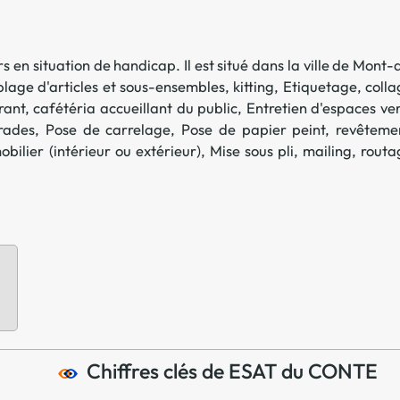
Offre spéciale Groupement
Vos services enrichis
s en situation de handicap. Il est situé dans la ville de
Mont-
age d'articles et sous-ensembles, kitting
,
Etiquetage, colla
ant, cafétéria accueillant du public
,
Entretien d'espaces ve
rades
,
Pose de carrelage
,
Pose de papier peint, revêteme
bilier (intérieur ou extérieur)
,
Mise sous pli, mailing, rout
Chiffres clés de ESAT du CONTE