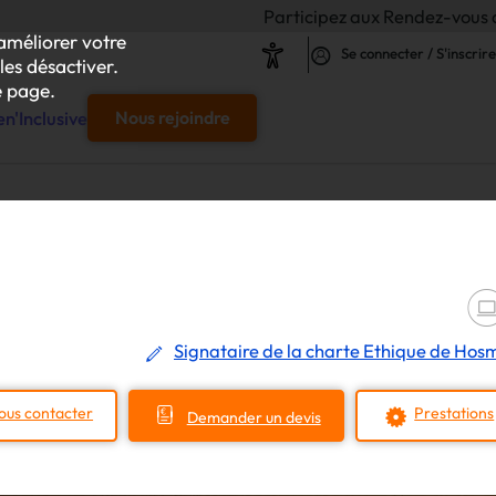
Participez aux Rendez-vous de l'Inclusion 2
améliorer votre
Se connecter / S'inscrire
les désactiver.
 page.
n'Inclusive
Nous rejoindre
e
s & responsables"
our chaque projet d'achat
Signataire de la charte Ethique de Hos
le
ous contacter
Prestations
Demander un devis
s
iliser autour de vos achats inclusifs