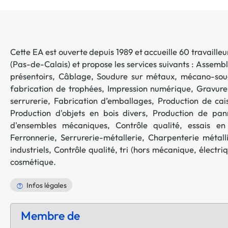
Cette EA est ouverte depuis 1989 et accueille 60 travailleur
(
Pas-de-Calais
) et propose les services suivants :
Assembla
présentoirs
,
Câblage
,
Soudure sur métaux, mécano-sou
fabrication de trophées
,
Impression numérique
,
Gravure
serrurerie
,
Fabrication d’emballages
,
Production de cais
Production d'objets en bois divers
,
Production de pan
d'ensembles mécaniques
,
Contrôle qualité, essais e
Ferronnerie
,
Serrurerie-métallerie
,
Charpenterie métall
industriels
,
Contrôle qualité, tri (hors mécanique, électri
cosmétique
.
Infos légales
Membre de