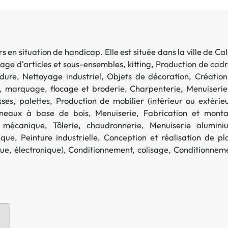
Offre spéciale Groupement
Vos services enrichis
s en situation de handicap. Elle est située dans la ville de
Cal
ge d'articles et sous-ensembles, kitting
,
Production de cadr
dure
,
Nettoyage industriel
,
Objets de décoration
,
Création
, marquage, flocage et broderie
,
Charpenterie
,
Menuiserie
ses, palettes
,
Production de mobilier (intérieur ou extérieu
neaux à base de bois
,
Menuiserie
,
Fabrication et mont
n mécanique
,
Tôlerie, chaudronnerie
,
Menuiserie alumini
ique
,
Peinture industrielle
,
Conception et réalisation de pl
que, électronique)
,
Conditionnement, colisage
,
Conditionnem