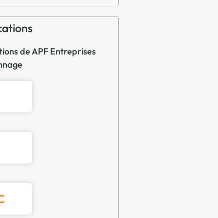
cations
ations de APF Entreprises
onnage
C