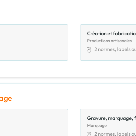
Création et fabricati
Productions artisanales
2
normes, labels ou
uage
Gravure, marquage, f
Marquage
2
normes, labels ou