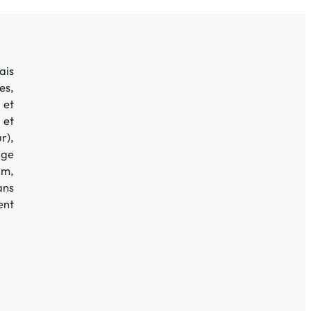
ais
es,
 et
 et
r)
,
age
um
,
ans
ent