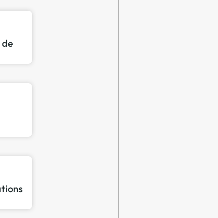
n de
ations