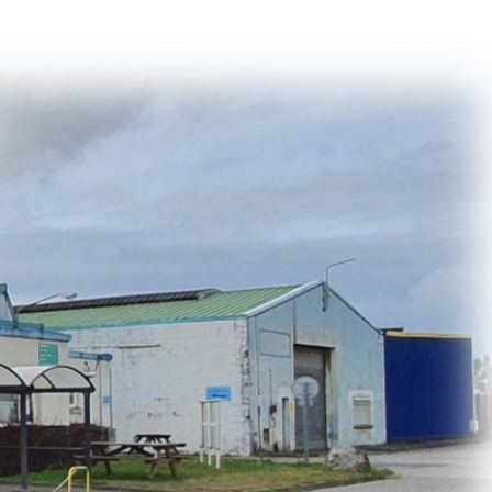
 en matière d'achats inclusifs
n
nnalisés
otre croissance »
elles, dédiées au développement commercial
s services de networking
e de nouvelles activités
re pour vos projets de développement