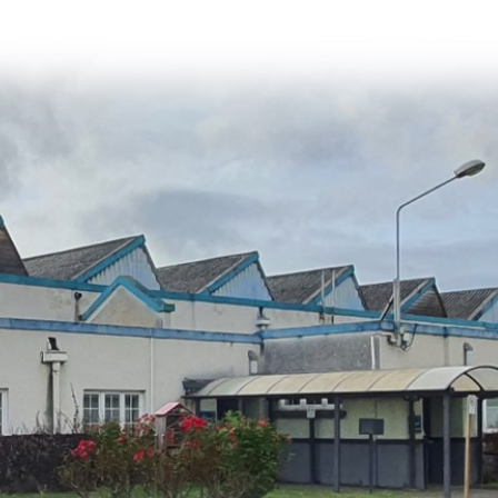
La promotion de vos engagements
Cultiver son réseau
Le Club Partenaires
Je communique
Votre visibilité on-line clé en mai
Vos kits de communication perso
Je vends
Votre boîte à outils « accélérez v
J'améliore mes pratiques
Vos formations 100% opérationn
Votre centre de ressources et vo
Je restructure ou je développ
Votre accompagnement sur-mesu