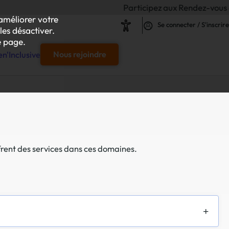
Participez aux Rendez-vous de l'Inclu
améliorer votre
Se connecter / S'inscrire
les désactiver.
 page.
n'Inclusive
Nous rejoindre
e
s & responsables"
frent des services dans ces domaines.
our chaque projet d'achat
le
s
iliser autour de vos achats inclusifs