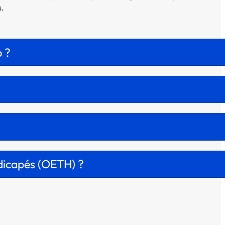
s.
p ?
ndicapés (OETH) ?