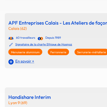
APF Entreprises Calais - Les Ateliers de faç
Calais (62)
60 travailleurs
Depuis 1989
Signataire de la charte Ethique de Hosmoz
Menuiserie aluminium
Ferronnerie
Serrurerie-métallerie
En savoir +
Handishare Interim
Lyon 9 (69)