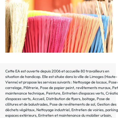
au
dossier
Cette EA est ouverte depuis 2006 et accueille 80 travailleurs en
situation de handicap. Elle est située dans la ville de
Limoges
(
Haute-
Vienne
) et propose les services suivants :
Nettoyage de locaux
,
Pose 
carrelage
,
Plâtrerie
,
Pose de papier peint, revêtements muraux
,
Pet
maintenance technique
,
Peinture
,
Entretien d'espaces verts
,
Créati
d'espaces verts
,
Accueil
,
Distribution de flyers, boitage
,
Pose de
clôtures et de balustrades
,
Pose de revêtements de sol
,
Gestion des
déchets végétaux
,
Nettoyage industriel
,
Entretien de voiries, parking
espaces extérieurs
,
Entretien et maintenance du mobilier urbain
,