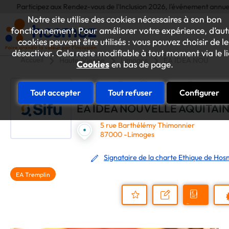
rticipez aux Rendez-vous de l'Inclusion 2026, l'événement annuel dédié aux
Notre site utilise des cookies nécessaires à son bon
fonctionnement. Pour améliorer votre expérience, d’aut
cookies peuvent être utilisés : vous pouvez choisir de le
désactiver. Cela reste modifiable à tout moment via le l
Accueil
Haute-Vienne
Limoges
EA IDEA NOUVELLE
Cookies
en bas de page.
Tout accepter
Tout refuser
Configurer
EA IDEA NOUVELLE AQUITAI
5 rue Barthélémy Thimonnier
87000 -Limoges
Signataire de la charte Ethique de Ho
EA Tremplin
Demander
Nous
P
un
contacter
Ajouter
devis