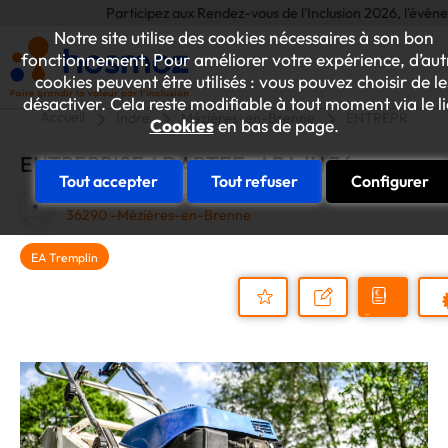
Participez aux Rendez-vous de l'Inclusion 2026, l'événement
Notre site utilise des cookies nécessaires à son bon
fonctionnement. Pour améliorer votre expérience, d’aut
cookies peuvent être utilisés : vous pouvez choisir de le
désactiver. Cela reste modifiable à tout moment via le l
Accueil
Indre
Mézières-en-Brenne
ENTREPRISE A
Cookies
en bas de page.
ENTREPRISE ADAPTEE- APAJH 36
Tout accepter
Tout refuser
Configurer
24, ROUTE DE CHATEAUROUX
36290 -Mézières-en-Brenne
EA Tremplin
Demander
Nous
P
un
contacter
Ajouter
devis
au
dossier