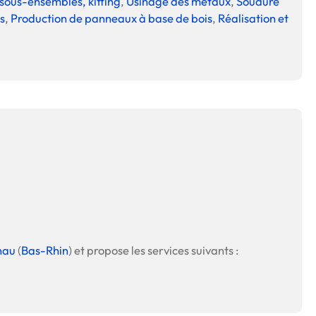
 sous-ensembles, kitting
,
Usinage des métaux
,
Soudure
s
,
Production de panneaux à base de bois
,
Réalisation et
nau
(
Bas-Rhin
) et propose les services suivants :