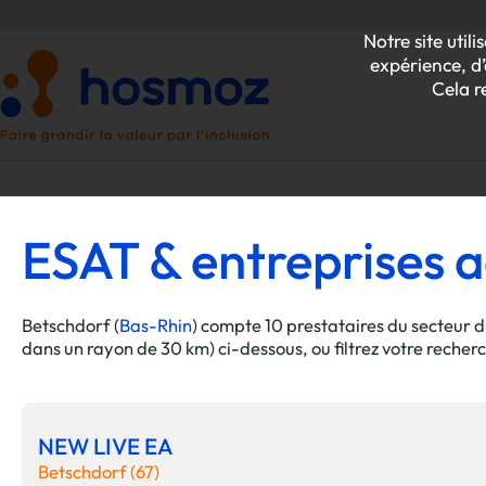
Notre site uti
expérience, d’
Cela r
ESAT & entreprises a
P
Z
Betschdorf (
Bas-Rhin
) compte 10 prestataires du secteur d
dans un rayon de 30 km) ci-dessous, ou filtrez votre recher
NEW LIVE EA
Betschdorf (67)