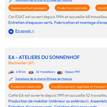
Espaces verts et paysagers
Production industrielle
Condit
Cet ESAT est ouvert depuis 1994 et accueille 48 travailleur
Entretien d'espaces verts
,
Fabrication et montage d'en
En savoir +
EA - ATELIERS DU SONNENHOF
Bischwiller (67)
à 15 km
52 travailleurs
Depuis 1991
Signataire de la charte Ethique de Hosmoz
Production industrielle
Conditionnement, logistique et transport
Cette EA est ouverte depuis 1991 et accueille 52 travailleu
Production de mobilier (intérieur ou extérieur)
,
Assemblag
Entretien d'espaces verts
,
Création d'espaces verts
.