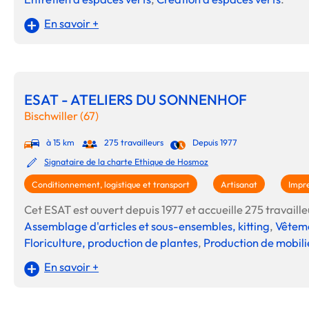
En savoir +
ESAT - ATELIERS DU SONNENHOF
Bischwiller (67)
à 15 km
275 travailleurs
Depuis 1977
Signataire de la charte Ethique de Hosmoz
Conditionnement, logistique et transport
Artisanat
Impre
Cet ESAT est ouvert depuis 1977 et accueille 275 travailleu
Assemblage d'articles et sous-ensembles, kitting
,
Vêteme
Floriculture, production de plantes
,
Production de mobilie
En savoir +