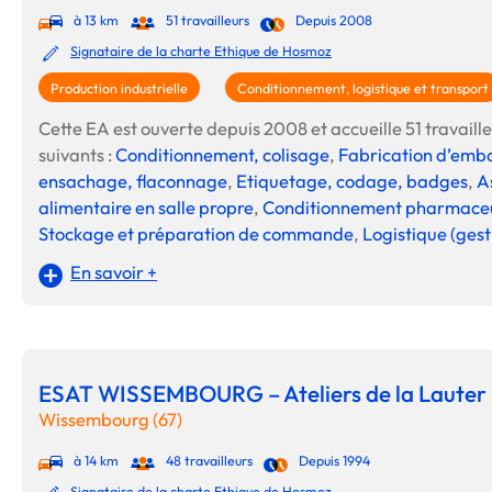
à 13 km
51 travailleurs
Depuis 2008
Signataire de la charte Ethique de Hosmoz
Production industrielle
Conditionnement, logistique et transport
Cette EA est ouverte depuis 2008 et accueille 51 travailleu
suivants :
Conditionnement, colisage
,
Fabrication d’emb
ensachage, flaconnage
,
Etiquetage, codage, badges
,
A
alimentaire en salle propre
,
Conditionnement pharmaceu
Stockage et préparation de commande
,
Logistique (gest
En savoir +
ESAT WISSEMBOURG – Ateliers de la Lauter
Wissembourg (67)
à 14 km
48 travailleurs
Depuis 1994
Signataire de la charte Ethique de Hosmoz