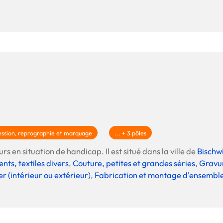
ssion, reprographie et marquage
... + 3 pôles
rs en situation de handicap. Il est situé dans la ville de
Bischwi
nts, textiles divers
,
Couture, petites et grandes séries
,
Gravur
r (intérieur ou extérieur)
,
Fabrication et montage d'ensembl