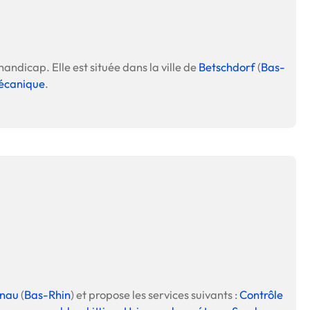
 en matière d'achats inclusifs
handicap. Elle est située dans la ville de
Betschdorf
(
Bas-
mécanique
.
n
nnalisés
otre croissance »
elles, dédiées au développement commercial
s services de networking
e de nouvelles activités
nau
(
Bas-Rhin
) et propose les services suivants :
Contrôle
re pour vos projets de développement