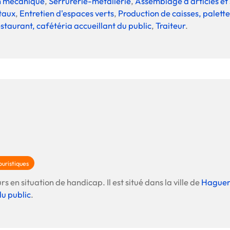
n mécanique
,
Serrurerie-métallerie
,
Assemblage d'articles et
Offre spéciale Groupement
taux
,
Entretien d'espaces verts
,
Production de caisses, palette
Vos services enrichis
staurant, cafétéria accueillant du public
,
Traiteur
.
uristiques
s en situation de handicap. Il est situé dans la ville de
Hague
du public
.