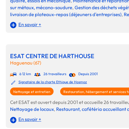
qualité, essais en mécanique
,
Maintenance et réparatio
sur métaux, mécano-soudure
,
Gestion des déchets végé
livraison de plateaux-repas (déjeuners d'entreprises)
,
Re
En savoir +
ESAT CENTRE DE HARTHOUSE
Haguenau (67)
à 12 km
26 travailleurs
Depuis 2001
Signataire de la charte Ethique de Hosmoz
Nettoyage et entretien
Restauration, hébergement et services to
Cet ESAT est ouvert depuis 2001 et accueille 26 travailleur
Nettoyage de locaux
,
Restaurant, cafétéria accueillant 
En savoir +