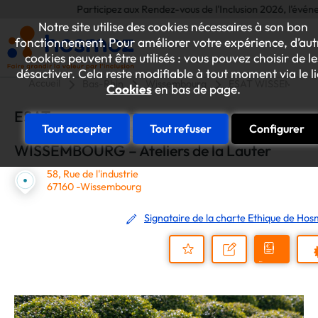
Participez aux Rendez-vous de l'Inclusion 2026, l'événement
Notre site utilise des cookies nécessaires à son bon
fonctionnement. Pour améliorer votre expérience, d’aut
cookies peuvent être utilisés : vous pouvez choisir de le
désactiver. Cela reste modifiable à tout moment via le l
Accueil
Bas-Rhin
Wissembourg
ESAT WISSEMBOURG 
Cookies
en bas de page.
ESAT
Tout accepter
Tout refuser
Configurer
WISSEMBOURG – Ateliers de la Lauter
58, Rue de l'industrie
67160 -Wissembourg
Signataire de la charte Ethique de Ho
Demander
Nous
P
un
contacter
Ajouter
devis
au
dossier