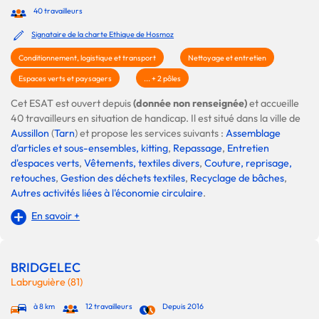
40 travailleurs
Signataire de la charte Ethique de Hosmoz
Conditionnement, logistique et transport
Nettoyage et entretien
Espaces verts et paysagers
... + 2 pôles
Cet ESAT est ouvert depuis
(donnée non renseignée)
et accueille
40 travailleurs en situation de handicap. Il est situé dans la ville de
Aussillon
(
Tarn
) et propose les services suivants :
Assemblage
d'articles et sous-ensembles, kitting
,
Repassage
,
Entretien
d'espaces verts
,
Vêtements, textiles divers
,
Couture, reprisage,
retouches
,
Gestion des déchets textiles
,
Recyclage de bâches
,
Autres activités liées à l'économie circulaire
.
En savoir +
BRIDGELEC
Labruguière (81)
à 8 km
12 travailleurs
Depuis 2016