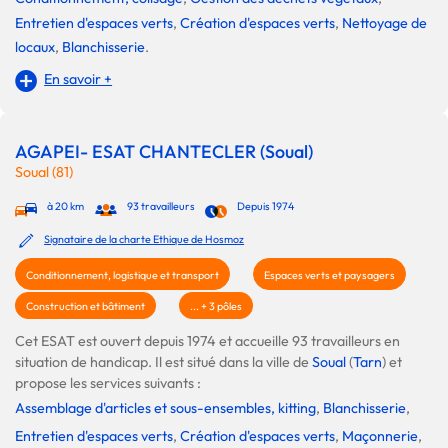
Entretien d'espaces verts
,
Création d'espaces verts
,
Nettoyage de
locaux
,
Blanchisserie
.
En savoir +
AGAPEI- ESAT CHANTECLER (Soual)
Soual (81)
à 20 km
93 travailleurs
Depuis 1974
Signataire de la charte Ethique de Hosmoz
Conditionnement, logistique et transport
Espaces verts et paysagers
Construction et bâtiment
... + 3 pôles
Cet ESAT est ouvert depuis 1974 et accueille 93 travailleurs en
situation de handicap. Il est situé dans la ville de
Soual
(
Tarn
) et
propose les services suivants :
Assemblage d'articles et sous-ensembles, kitting
,
Blanchisserie
,
Entretien d'espaces verts
,
Création d'espaces verts
,
Maçonnerie
,