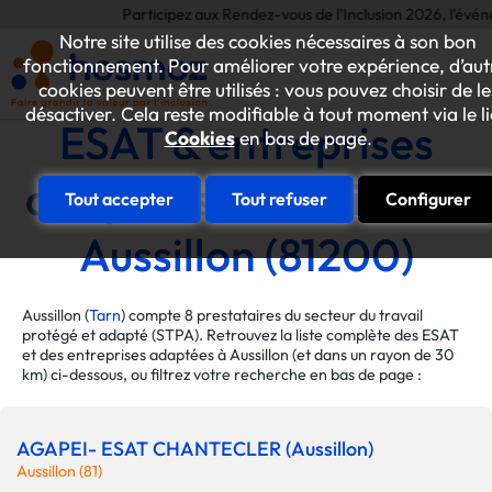
Participez aux Rendez-vous de l'Inclusion 2026, l'événement
Notre site utilise des cookies nécessaires à son bon
fonctionnement. Pour améliorer votre expérience, d’aut
cookies peuvent être utilisés : vous pouvez choisir de le
désactiver. Cela reste modifiable à tout moment via le l
ESAT & entreprises
Cookies
en bas de page.
adaptées de la ville de
Tout accepter
Tout refuser
Configurer
Aussillon (81200)
Aussillon (
Tarn
) compte 8 prestataires du secteur du travail
protégé et adapté (STPA). Retrouvez la liste complète des ESAT
et des entreprises adaptées à Aussillon (et dans un rayon de 30
km) ci-dessous, ou filtrez votre recherche en bas de page :
AGAPEI- ESAT CHANTECLER (Aussillon)
Aussillon (81)