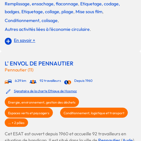
Remplissage, ensachage, flaconnage
,
Etiquetage, codage,
badges
,
Etiquetage, collage, pliage
,
Mise sous film
,
Conditionnement, colisage
,
Autres activités liées à l'économie circulaire
.
En savoir +
L' ENVOL DE PENNAUTIER
Pennautier (11)
à 29 km
92 travailleurs
Depuis 1960
Signataire de la charte Ethique de Hosmoz
Energie, environnement, gestion des déchets
Espaces verts et paysagers
Conditionnement, logistique et transport
... + 2 pôles
Cet ESAT est ouvert depuis 1960 et accueille 92 travailleurs en
situation de handicap. Il est situé dans la ville de
Pennautier
(
Aude
)