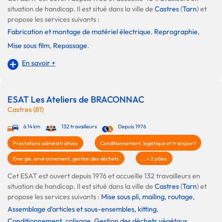
situation de handicap. Il est situé dans la ville de
Castres
(
Tarn
) et
propose les services suivants :
Fabrication et montage de matériel électrique
,
Reprographie
,
Mise sous film
,
Repassage
.
En savoir +
ESAT Les Ateliers de BRACONNAC
Castres (81)
à 14 km
132 travailleurs
Depuis 1976
Prestations administratives
Conditionnement, logistique et transport
Energie, environnement, gestion des déchets
... + 2 pôles
Cet ESAT est ouvert depuis 1976 et accueille 132 travailleurs en
situation de handicap. Il est situé dans la ville de
Castres
(
Tarn
) et
propose les services suivants :
Mise sous pli, mailing, routage
,
Assemblage d'articles et sous-ensembles, kitting
,
Conditionnement, colisage
,
Gestion des déchets végétaux
,