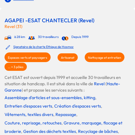
AGAPEI -ESAT CHANTECLER (Revel)
Revel (31)
à 28 km
30 travailleurs
Depuis 1999
Signataire de la charte Ethique de Hosmoz
Espaces verts et paysagers
Artisanat
Nettoyage et entretien
... + 3 pôles
Cet ESAT est ouvert depuis 1999 et accueille 30 travailleurs en
situation de handicap. Il est situé dans la ville de
Revel
(
Haute-
Garonne
) et propose les services suivants :
Assemblage d'articles et sous-ensembles, kitting
,
Entretien d'espaces verts
,
Création d'espaces verts
,
Vêtements, textiles divers
,
Repassage
,
Couture, reprisage, retouches
,
Gravure, marquage, flocage et
broderie
,
Gestion des déchets textiles
,
Recyclage de bâches
,