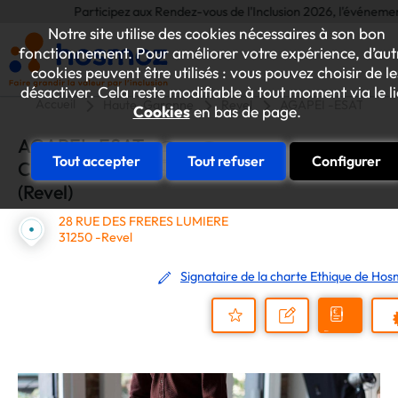
Participez aux Rendez-vous de l'Inclusion 2026, l'événement annue
Notre site utilise des cookies nécessaires à son bon
fonctionnement. Pour améliorer votre expérience, d’aut
cookies peuvent être utilisés : vous pouvez choisir de le
désactiver. Cela reste modifiable à tout moment via le l
Accueil
Haute-Garonne
Revel
AGAPEI -ESAT CHAN
Cookies
en bas de page.
AGAPEI -ESAT
Tout accepter
Tout refuser
Configurer
CHANTECLER
(Revel)
28 RUE DES FRERES LUMIERE
31250 -Revel
Signataire de la charte Ethique de Ho
Demander
Nous
P
un
contacter
Ajouter
devis
au
dossier