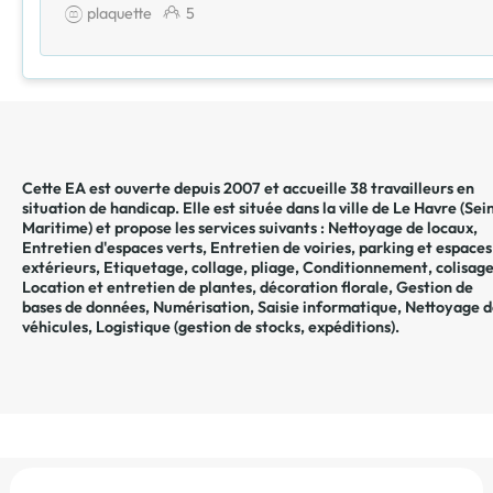
plaquette
5
Cette EA est ouverte depuis 2007 et accueille 38 travailleurs en
situation de handicap. Elle est située dans la ville de
Le Havre
(
Sei
Maritime
) et propose les services suivants :
Nettoyage de locaux
,
Entretien d'espaces verts
,
Entretien de voiries, parking et espaces
extérieurs
,
Etiquetage, collage, pliage
,
Conditionnement, colisag
Location et entretien de plantes, décoration florale
,
Gestion de
bases de données
,
Numérisation
,
Saisie informatique
,
Nettoyage d
véhicules
,
Logistique (gestion de stocks, expéditions)
.