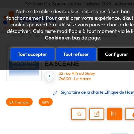
Participez aux Rendez-vous de l'Inclusion 2026, l'événement annue
Notre site utilise des cookies nécessaires à son bon
fonctionnement. Pour améliorer votre expérience, d’aut
cookies peuvent être utilisés : vous pouvez choisir de le
désactiver. Cela reste modifiable à tout moment via le l
Accueil
Seine-Maritime
Havre
EA SCEANE
Cookies
en bas de page.
Tout accepter
Tout refuser
Configurer
EA SCEANE
32 rue Alfred Sisley
76600 -Le Havre
Signataire de la charte Ethique de Ho
EA Tremplin
QPV
Demander
Nous
P
un
contacter
Ajouter
devis