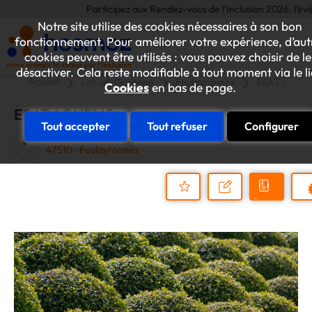
Participez aux Rendez-vous de l'Inclusion 2026, l'événem
Notre site utilise des cookies nécessaires à son bon
fonctionnement. Pour améliorer votre expérience, d’aut
cookies peuvent être utilisés : vous pouvez choisir de le
désactiver. Cela reste modifiable à tout moment via le l
Accueil
Lot-et-Garonne
Foulayronnes
ESAT AGNEL
Cookies
en bas de page.
ESAT AGNELIS
Tout accepter
Tout refuser
Configurer
LIEU DIT MONTHUS
47510 -Foulayronnes
Demander
Nous
P
un
contacter
Ajouter
devis
au
dossier