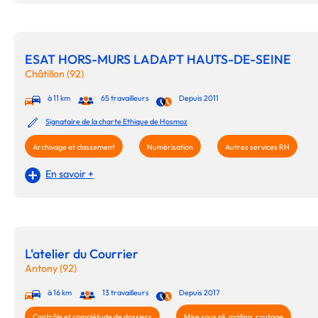
ESAT HORS-MURS LADAPT HAUTS-DE-SEINE
Châtillon (92)
à 11 km
65 travailleurs
Depuis 2011
Signataire de la charte Ethique de Hosmoz
Archivage et classement
Numérisation
Autres services RH
En savoir +
L'atelier du Courrier
Antony (92)
à 16 km
13 travailleurs
Depuis 2017
Contrôle et complétude de dossiers
Mise sous pli, mailing, routage