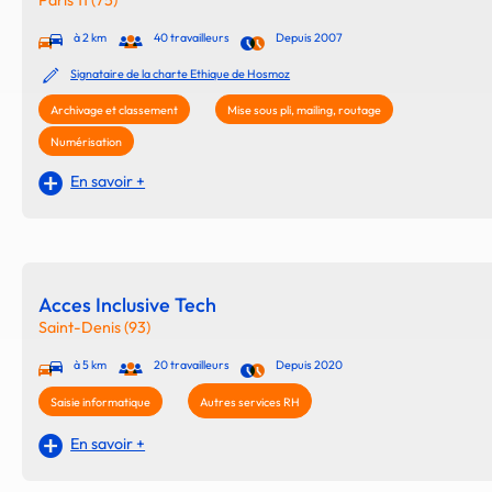
Paris 11 (75)
à 2 km
40 travailleurs
Depuis 2007
Signataire de la charte Ethique de Hosmoz
Archivage et classement
Mise sous pli, mailing, routage
Numérisation
En savoir +
Acces Inclusive Tech
Saint-Denis (93)
à 5 km
20 travailleurs
Depuis 2020
Saisie informatique
Autres services RH
En savoir +