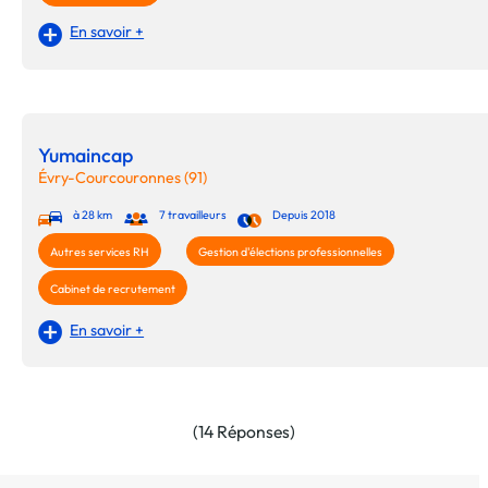
En savoir +
Yumaincap
Évry-Courcouronnes (91)
à 28 km
7 travailleurs
Depuis 2018
Autres services RH
Gestion d'élections professionnelles
Cabinet de recrutement
En savoir +
(14 Réponses)