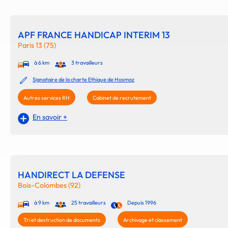
APF FRANCE HANDICAP INTERIM 13
Paris 13 (75)
à 6 km
3 travailleurs
Signataire de la charte Ethique de Hosmoz
Autres services RH
Cabinet de recrutement
En savoir +
HANDIRECT LA DEFENSE
Bois-Colombes (92)
à 9 km
25 travailleurs
Depuis 1996
Tri et destruction de documents
Archivage et classement