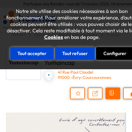
Participez aux Rendez-vous de l'Inclusion 2026, l'événement annue
Notre site utilise des cookies nécessaires à son bon
fonctionnement. Pour améliorer votre expérience, d’aut
cookies peuvent être utilisés : vous pouvez choisir de le
désactiver. Cela reste modifiable à tout moment via le l
Accueil
Essonne
Évry-Courcouronnes
Yumaincap
Cookies
en bas de page.
Tout accepter
Tout refuser
Configurer
Yumaincap
41 Rue Paul Claudel
91000 -Évry-Courcouronnes
Demander
Nous
P
un
contacter
Ajouter
devis
au
dossier