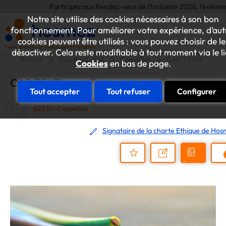
Participez aux Rendez-vous de l'Inclusion 2026, l'événement a
Notre site utilise des cookies nécessaires à son bon
fonctionnement. Pour améliorer votre expérience, d’aut
cookies peuvent être utilisés : vous pouvez choisir de le
désactiver. Cela reste modifiable à tout moment via le l
Accueil
Pas-de-Calais
Coquelles
CAP TEXTI
Cookies
en bas de page.
CAP TEXTI
Tout accepter
Tout refuser
Configurer
RUE DE BERGNIEULLES PARC DE LA FRANCAISE
62231 -Coquelles
Signataire de la charte Ethique de Ho
Demander
Nous
P
un
contacter
Ajouter
devis
au
dossier