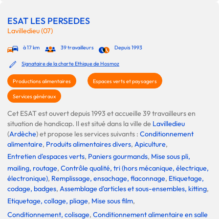
ESAT LES PERSEDES
Lavilledieu (07)
à 17 km
39 travailleurs
Depuis 1993
Signataire de la charte Ethique de Hosmoz
Productions alimentaires
Espaces verts et paysagers
Services généraux
Cet ESAT est ouvert depuis 1993 et accueille 39 travailleurs en
situation de handicap. Il est situé dans la ville de
Lavilledieu
(
Ardèche
) et propose les services suivants :
Conditionnement
alimentaire
,
Produits alimentaires divers
,
Apiculture
,
Entretien d'espaces verts
,
Paniers gourmands
,
Mise sous pli,
mailing, routage
,
Contrôle qualité, tri (hors mécanique, électrique,
électronique)
,
Remplissage, ensachage, flaconnage
,
Etiquetage,
codage, badges
,
Assemblage d'articles et sous-ensembles, kitting
,
Etiquetage, collage, pliage
,
Mise sous film
,
Conditionnement, colisage
,
Conditionnement alimentaire en salle