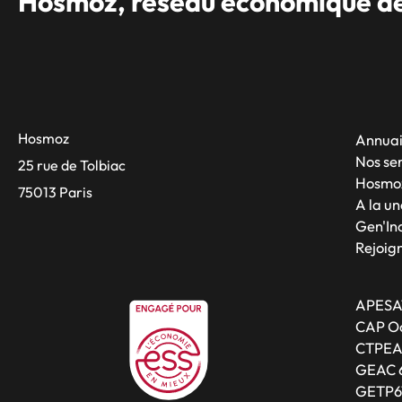
Hosmoz, réseau économique des
Hosmoz
Annuai
Nos se
25 rue de Tolbiac
Hosmo
75013 Paris
A la un
Gen'Inc
Rejoig
APESA
CAP Oc
CTPE
GEAC 
GETP6