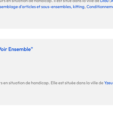
s en situation de handicap. Il est situé dans la ville de
Diou
(
A
Offre spéciale Groupement
semblage d'articles et sous-ensembles, kitting
,
Conditionneme
Vos services enrichis
"Voir Ensemble"
s en situation de handicap. Elle est située dans la ville de
Yzeu