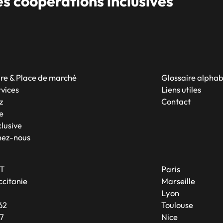
 coopérations inclusives
re & Place de marché
Glossaire alpha
rvices
Liens utiles
z
Contact
e
lusive
nez-nous
T
Paris
citanie
Marseille
A
Lyon
62
Toulouse
7
Nice