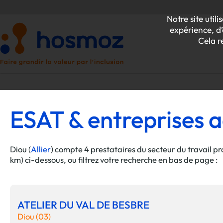
Notre site uti
expérience, d’
Cela r
ESAT & entreprises a
P
Z
Diou (
Allier
) compte 4 prestataires du secteur du travail p
km) ci-dessous, ou filtrez votre recherche en bas de page :
ATELIER DU VAL DE BESBRE
Diou (03)