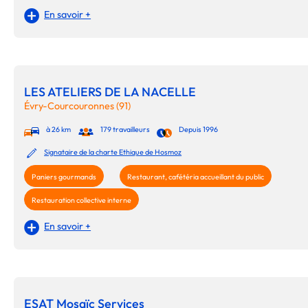
En savoir +
LES ATELIERS DE LA NACELLE
Évry-Courcouronnes (91)
à 26 km
179 travailleurs
Depuis 1996
Signataire de la charte Ethique de Hosmoz
Paniers gourmands
Restaurant, cafétéria accueillant du public
Restauration collective interne
En savoir +
ESAT Mosaïc Services