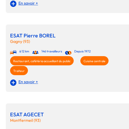
En savoir +
ESAT Pierre BOREL
Gagny (93)
à 12 km
146 travailleurs
Depuis 1972
Restaurant, cafétéria accueillant du public
Cuisine centrale
Traiteur
En savoir +
ESAT AGECET
Montfermeil (93)