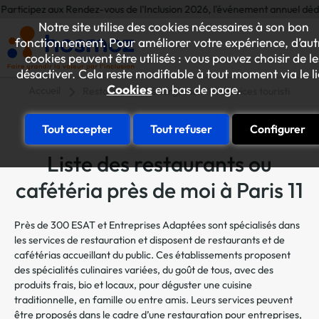
z aux Rendez-vous de l'Inclusion 2026, l'événement annuel dédié aux initia
Notre site utilise des cookies nécessaires à son bon
fonctionnement. Pour améliorer votre expérience, d’aut
cookies peuvent être utilisés : vous pouvez choisir de le
désactiver. Cela reste modifiable à tout moment via le l
Cookies
en bas de page.
Accueil
Restauration, hébergement et services touristiques
Tout accepter
Tout refuser
Configurer
Liste des restaurants ou
cafétéria près de moi à Paris 11
Près de 300 ESAT et Entreprises Adaptées sont spécialisés dans
les services de restauration et disposent de restaurants et de
cafétérias accueillant du public. Ces établissements proposent
des spécialités culinaires variées, du goût de tous, avec des
produits frais, bio et locaux, pour déguster une cuisine
traditionnelle, en famille ou entre amis. Leurs services peuvent
être proposés dans le cadre d’une restauration pour entreprises,