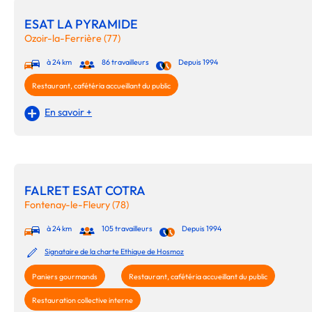
ESAT LA PYRAMIDE
Ozoir-la-Ferrière (77)
à 24 km
86 travailleurs
Depuis 1994
Restaurant, cafétéria accueillant du public
En savoir +
FALRET ESAT COTRA
Fontenay-le-Fleury (78)
à 24 km
105 travailleurs
Depuis 1994
Signataire de la charte Ethique de Hosmoz
Paniers gourmands
Restaurant, cafétéria accueillant du public
Restauration collective interne