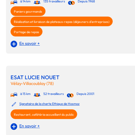
à 14 km
135 travailleurs
Depuis 1968
Paniers gourmands
Réalisation et livraison de plateaux-repas (déjeuners d'entreprises)
Portage de repas
En savoir +
ESAT LUCIE NOUET
Vélizy-Villacoublay (78)
à 15 km
52 travailleurs
Depuis 2001
Signataire de la charte Ethique de Hosmoz
Restaurant, cafétéria accueillant du public
En savoir +