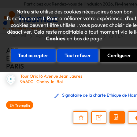
Participez aux Rendez-vous de l'Inclusion 2026, l'événement annuel
Notre site utilise des cookies nécessaires à son bon
fonctionnement. Pour améliorer votre expérience, d’aut
cookies peuvent être utilisés : vous pouvez choisir de le
désactiver. Cela reste modifiable à tout moment via le l
Accueil
Val-de-Marne
Choisy-le-Roi
APF ENTREPR
Cookies
en bas de page.
APF
Tout accepter
Tout refuser
Configurer
ENTREPRISES
PARIS
Tour Orix 16 Avenue Jean Jaures
94600 -Choisy-le-Roi
Signataire de la charte Ethique de Ho
EA Tremplin
Demander
Nous
P
un
contacter
Ajouter
devis