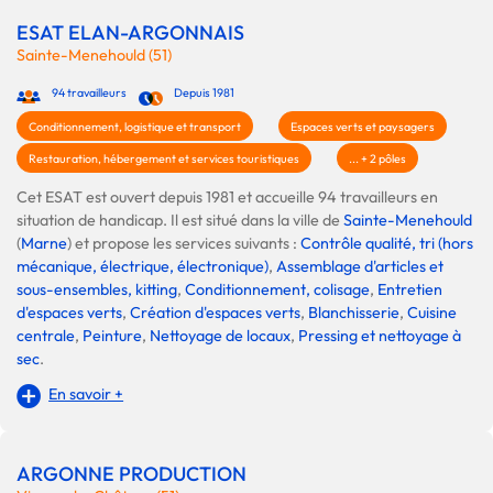
ESAT ELAN-ARGONNAIS
Sainte-Menehould (51)
94 travailleurs
Depuis 1981
Conditionnement, logistique et transport
Espaces verts et paysagers
Restauration, hébergement et services touristiques
... + 2 pôles
Cet ESAT est ouvert depuis 1981 et accueille 94 travailleurs en
situation de handicap. Il est situé dans la ville de
Sainte-Menehould
(
Marne
) et propose les services suivants :
Contrôle qualité, tri (hors
mécanique, électrique, électronique)
,
Assemblage d'articles et
sous-ensembles, kitting
,
Conditionnement, colisage
,
Entretien
d'espaces verts
,
Création d'espaces verts
,
Blanchisserie
,
Cuisine
centrale
,
Peinture
,
Nettoyage de locaux
,
Pressing et nettoyage à
sec
.
En savoir +
ARGONNE PRODUCTION