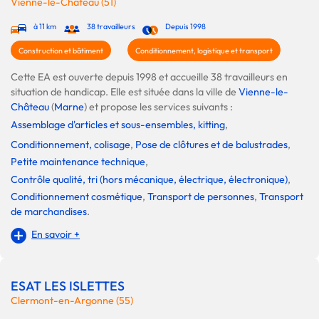
Vienne-le-Château (51)
à 11 km
38 travailleurs
Depuis 1998
Construction et bâtiment
Conditionnement, logistique et transport
Cette EA est ouverte depuis 1998 et accueille 38 travailleurs en
situation de handicap. Elle est située dans la ville de
Vienne-le-
Château
(
Marne
) et propose les services suivants :
Assemblage d'articles et sous-ensembles, kitting
,
Conditionnement, colisage
,
Pose de clôtures et de balustrades
,
Petite maintenance technique
,
Contrôle qualité, tri (hors mécanique, électrique, électronique)
,
Conditionnement cosmétique
,
Transport de personnes
,
Transport
de marchandises
.
En savoir +
ESAT LES ISLETTES
Clermont-en-Argonne (55)