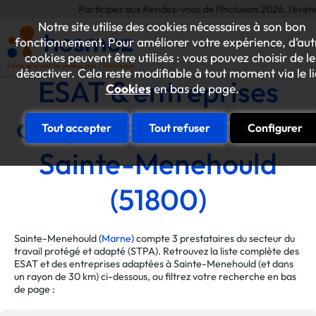
Participez aux Rendez-vous de l'Inclusion 2026, l'événemen
Notre site utilise des cookies nécessaires à son bon
fonctionnement. Pour améliorer votre expérience, d’aut
cookies peuvent être utilisés : vous pouvez choisir de le
désactiver. Cela reste modifiable à tout moment via le l
ESAT & entreprises
Cookies
en bas de page.
adaptées de la ville de
Tout accepter
Tout refuser
Configurer
Sainte-Menehould
(51800)
Sainte-Menehould (
Marne
) compte 3 prestataires du secteur du
travail protégé et adapté (STPA). Retrouvez la liste complète des
ESAT et des entreprises adaptées à Sainte-Menehould (et dans
un rayon de 30 km) ci-dessous, ou filtrez votre recherche en bas
de page :