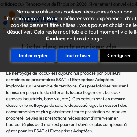
aux Rendez-vous de l'Inclusion 2026, l'événement annuel dédié aux initiati
Notre site utilise des cookies nécessaires à son bon
fonctionnement. Pour améliorer votre expérience, d’aut
cookies peuvent être utilisés : vous pouvez choisir de le
désactiver. Cela reste modifiable à tout moment via le l
Cookies
en bas de page.
Liste des entreprises de
nettoyage de Bureauxx
Tout accepter
Tout refuser
Configurer
Le nettoyage de locaux est aujourd'hui proposé par plusieurs
centaines de prestataires ESAT et Entreprises Adaptées
implantés sur l'ensemble du territoire. Ces prestataires assurent
la mise en propreté de différents locaux (logement, bureaux,
espaces industriels, base vie, etc.). Ces acteurs sont en mesure
d'assurer le nettoyage de sols, le dépoussiérage, le réassort des
consommables et plus globalement toute prestation de mise en
propreté. Seules les prestations nécessitant d'intervenir en
hauteur (à plus de 3 mètres) pourront s'avérer plus complexes à
gérer pour les ESAT et Entreprises Adaptées.