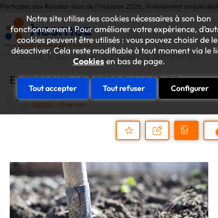
icipez aux Rendez-vous de l'Inclusion 2026, l'événement annuel dédié aux 
Notre site utilise des cookies nécessaires à son bon
fonctionnement. Pour améliorer votre expérience, d’aut
cookies peuvent être utilisés : vous pouvez choisir de le
désactiver. Cela reste modifiable à tout moment via le l
Accueil
Eure-et-Loir
Chartres
ENTREPRISE ADAPT
Cookies
en bas de page.
ENTREPRISE ADAPTEE DU VALLIER
Tout accepter
Tout refuser
Configurer
4 Rue REAUMUR
28000 -Chartres
Demander
Nous
P
un
contacter
Ajouter
devis
au
dossier