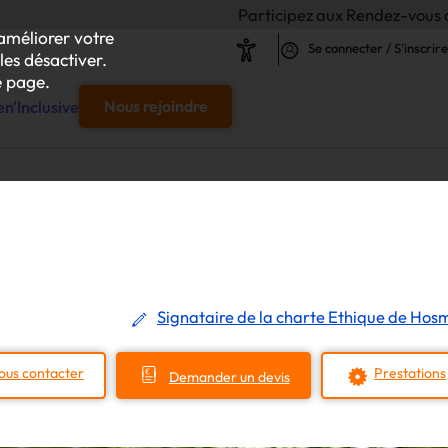
Participez aux Rendez-vous de l'Inclusion 202
améliorer votre
Se connecter / S'inscrire
les désactiver.
 page.
n'Inclusive
Nous rejoindre
e
s & responsables"
our chaque projet d'achat
Signataire de la charte Ethique de Hos
le
ous contacter
Prestations
Demander un devis
s
iliser autour de vos achats inclusifs