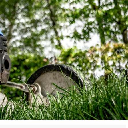
 en matière d'achats inclusifs
n
nnalisés
otre croissance »
elles, dédiées au développement commercial
s services de networking
e de nouvelles activités
re pour vos projets de développement