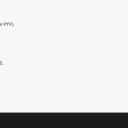
e VYV),
S,