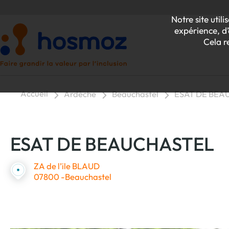
Notre site uti
expérience, d’
Cela r
Accueil
Ardèche
Beauchastel
ESAT DE BEA
P
ESAT DE BEAUCHASTEL
Z
ZA de l’ile BLAUD
07800 -Beauchastel