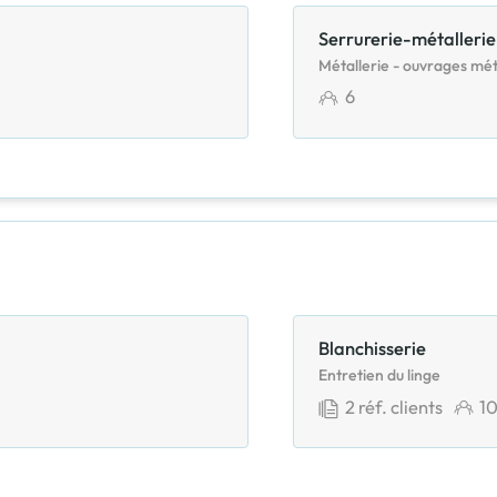
Serrurerie-métallerie
Métallerie - ouvrages mét
6
Blanchisserie
Entretien du linge
2
réf. clients
1