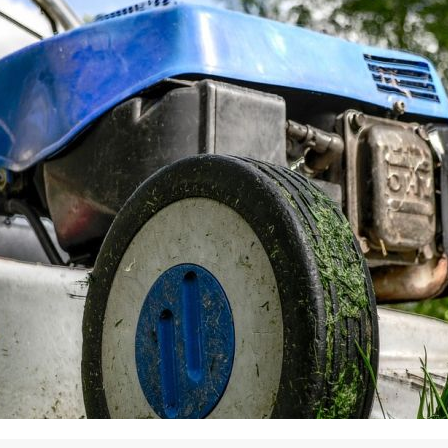
La promotion de vos engagements
Cultiver son réseau
Le Club Partenaires
Je communique
Votre visibilité on-line clé en mai
Vos kits de communication perso
Je vends
Votre boîte à outils « accélérez v
J'améliore mes pratiques
Vos formations 100% opérationn
Votre centre de ressources et vo
Je restructure ou je développ
Votre accompagnement sur-mesu