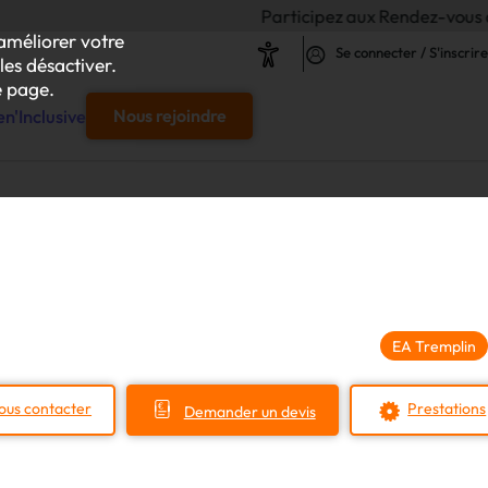
Participez aux Rendez-vous de l'Inclusion 20
améliorer votre
Se connecter / S'inscrire
les désactiver.
 page.
n'Inclusive
Nous rejoindre
e
s & responsables"
our chaque projet d'achat
EA Tremplin
le
ous contacter
Prestations
Demander un devis
s
iliser autour de vos achats inclusifs