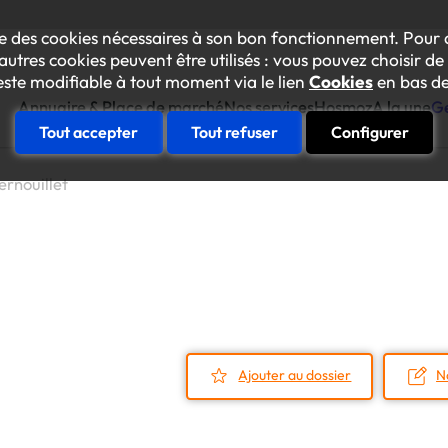
lise des cookies nécessaires à son bon fonctionnement. Pour 
autres cookies peuvent être utilisés : vous pouvez choisir de 
este modifiable à tout moment via le lien
Cookies
en bas de
Annuaire & Place de marché
Nos services
Hosmoz
A la une
Ge
Tout accepter
Tout refuser
Configurer
rnouillet
Construire sa feuille de rout
Votre diagnostic "achats inclusif
Se faire accompagner
anorama des prestataires inclusifs
Une équipe conseil à vos côtés p
oom sur les ESAT et Entreprises Adaptées
Essaimer en interne
L’Académie des achats inclusifs
Amélioration continue responsab
Ajouter au dossier
N
La plateforme des achats inclusif
Le collectif Gen’Inlusive
Des événements internes pour mob
Faire connaître