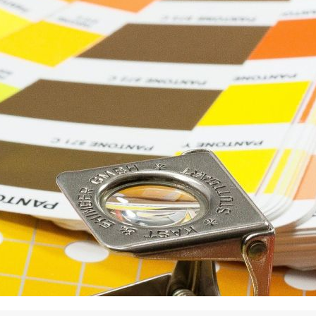
La promotion de vos engagements
Cultiver son réseau
Le Club Partenaires
Je communique
Votre visibilité on-line clé en mai
Vos kits de communication perso
Je vends
Votre boîte à outils « accélérez v
J'améliore mes pratiques
Vos formations 100% opérationn
Votre centre de ressources et vo
Je restructure ou je développ
Votre accompagnement sur-mesu