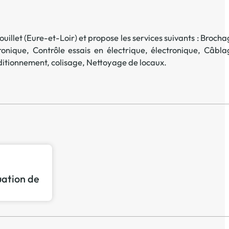
ouillet
(
Eure-et-Loir
) et propose les services suivants :
Brocha
ronique
,
Contrôle essais en électrique, électronique
,
Câbla
itionnement, colisage
,
Nettoyage de locaux
.
tuation de
p