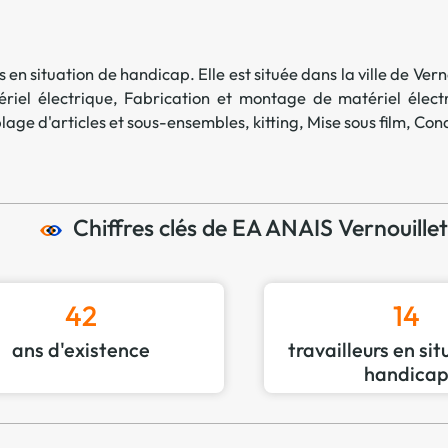
Offre spéciale Groupement
Vos services enrichis
 en situation de handicap. Elle est située dans la ville de
Vern
riel électrique
,
Fabrication et montage de matériel élect
age d'articles et sous-ensembles, kitting
,
Mise sous film
,
Cond
Chiffres clés de EA ANAIS Vernouillet
42
14
ans d'existence
travailleurs en si
handica