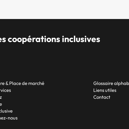
 coopérations inclusives
re & Place de marché
Glossaire alpha
rvices
Liens utiles
z
Contact
e
lusive
nez-nous