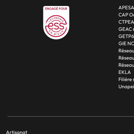
APESA
CAP Oc
CTPE
GEAC 
GETP6
GIE N
Résea
Réseau
Réseau
EKLA
Filière
Unapei
Artisanat