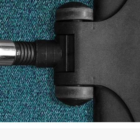
La promotion de vos engagements
Cultiver son réseau
Le Club Partenaires
Je communique
Votre visibilité on-line clé en mai
Vos kits de communication perso
Je vends
Votre boîte à outils « accélérez v
J'améliore mes pratiques
Vos formations 100% opérationn
Votre centre de ressources et vo
Je restructure ou je développ
Votre accompagnement sur-mesu