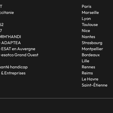
T
Paris
citanie
Marseille
A
Lyon
62
Toulouse
7
Nice
ORM’HANDI
Nantes
u ADAPTEA
Strasbourg
 ESAT en Auvergne
Montpellier
 esatco Grand Ouest
Bordeaux
Lille
 santé handicap
Rennes
 & Entreprises
Reims
Le Havre
Saint-Étienne