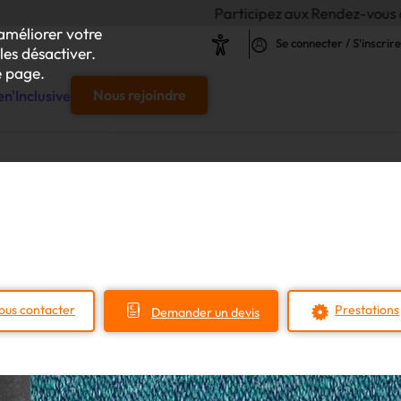
Participez aux Rendez-vous de l'Inclusion 
améliorer votre
Se connecter / S'inscrire
les désactiver.
 page.
n'Inclusive
Nous rejoindre
e
s & responsables"
our chaque projet d'achat
ous contacter
Prestations
Demander un devis
le
s
iliser autour de vos achats inclusifs