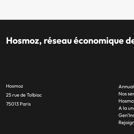
Hosmoz, réseau économique des
Hosmoz
Annuai
Nos se
25 rue de Tolbiac
Hosmo
75013 Paris
A la un
Gen'Inc
Rejoig