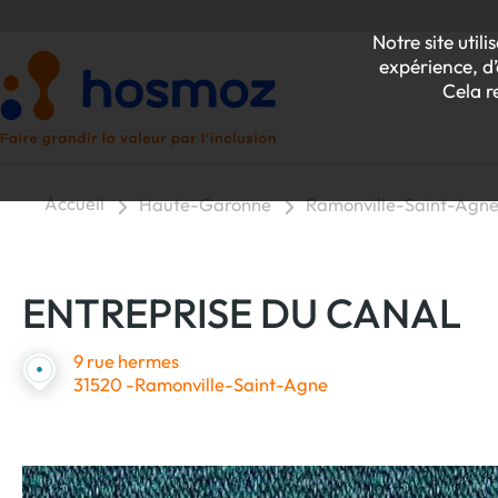
Notre site uti
expérience, d’
Cela r
Accueil
Haute-Garonne
Ramonville-Saint-Agn
P
ENTREPRISE DU CANAL
Z
9 rue hermes
31520 -Ramonville-Saint-Agne