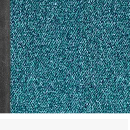
 en matière d'achats inclusifs
n
nnalisés
otre croissance »
elles, dédiées au développement commercial
s services de networking
e de nouvelles activités
re pour vos projets de développement