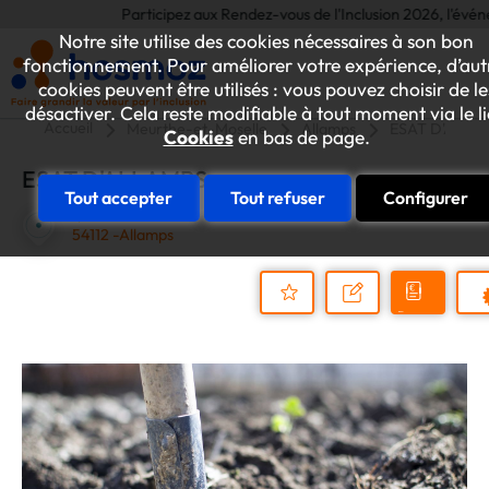
Participez aux Rendez-vous de l'Inclusion 2026, l'événement
Notre site utilise des cookies nécessaires à son bon
fonctionnement. Pour améliorer votre expérience, d’aut
cookies peuvent être utilisés : vous pouvez choisir de le
désactiver. Cela reste modifiable à tout moment via le l
Accueil
Meurthe-et-Moselle
Allamps
ESAT D'ALLA
Cookies
en bas de page.
ESAT D'ALLAMPS
Tout accepter
Tout refuser
Configurer
1, RUE DES CITES
54112 -Allamps
Demander
Nous
P
un
contacter
Ajouter
devis
au
dossier