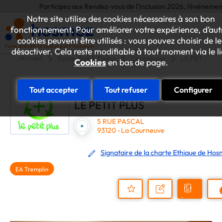
Participez aux Rendez-vous de l'Inclusion 2026, l'événement annue
Notre site utilise des cookies nécessaires à son bon
fonctionnement. Pour améliorer votre expérience, d’aut
cookies peuvent être utilisés : vous pouvez choisir de le
désactiver. Cela reste modifiable à tout moment via le l
Accueil
Seine-Saint-Denis
Courneuve
LE PETIT PL
Cookies
en bas de page.
Tout accepter
Tout refuser
Configurer
LE PETIT PLUS
5 RUE PASCAL
93120 -La Courneuve
Signataire de la charte Ethique de Ho
EA Tremplin
Demander
Nous
P
un
contacter
Ajouter
devis