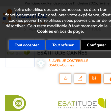
Participez aux Rendez-vous de l'Inclusion 2026, l'événement a
Notre site utilise des cookies nécessaires à son bon
fonctionnement. Pour améliorer votre expérience, d’aut
cookies peuvent être utilisés : vous pouvez choisir de le
désactiver. Cela reste modifiable à tout moment via le l
Accueil
Alpes-Maritimes
Cannes
ESATITUDE CAN
Cookies
en bas de page.
Tout accepter
Tout refuser
Configurer
ESATITUDE CANNES
8, AVENUE COSTEBELLE
06400 -Cannes
Demander
Nous
P
un
contacter
Ajouter
devis
au
dossier