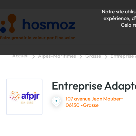
Notre site uti
expérience, d’
Cela r
Accueil
Alpes-Maritimes
Grasse
Entreprise
P
Entreprise Adap
Z
107 avenue Jean Maubert
06130 -Grasse