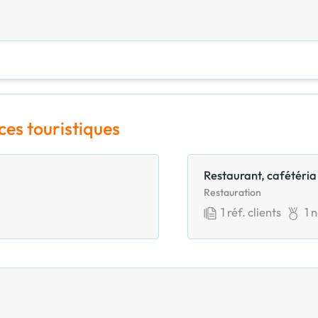
ces touristiques
Restaurant, cafétéria 
Restauration
1
réf. clients
1
n