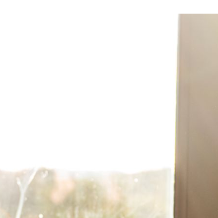
 en matière d'achats inclusifs
n
nnalisés
otre croissance »
elles, dédiées au développement commercial
s services de networking
e de nouvelles activités
re pour vos projets de développement