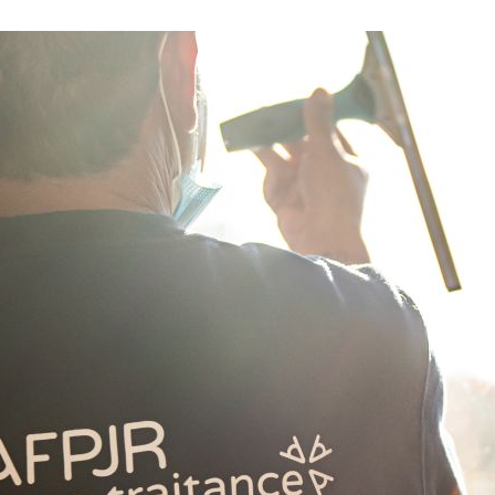
La promotion de vos engagements
Cultiver son réseau
Le Club Partenaires
Je communique
Votre visibilité on-line clé en mai
Vos kits de communication perso
Je vends
Votre boîte à outils « accélérez v
J'améliore mes pratiques
Vos formations 100% opérationn
Votre centre de ressources et vo
Je restructure ou je développ
Votre accompagnement sur-mesu