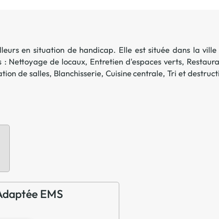
Offre spéciale Groupement
Vos services enrichis
leurs en situation de handicap. Elle est située dans la ville
s :
Nettoyage de locaux
,
Entretien d'espaces verts
,
Restaura
tion de salles
,
Blanchisserie
,
Cuisine centrale
,
Tri et destruct
e Adaptée EMS