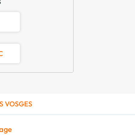
S
C
ES VOSGES
uage