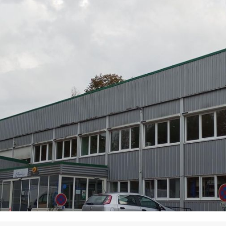
La promotion de vos engagements
Cultiver son réseau
Le Club Partenaires
Je communique
Votre visibilité on-line clé en mai
Vos kits de communication perso
Je vends
Votre boîte à outils « accélérez v
J'améliore mes pratiques
Vos formations 100% opérationn
Votre centre de ressources et vo
Je restructure ou je développ
Votre accompagnement sur-mesu