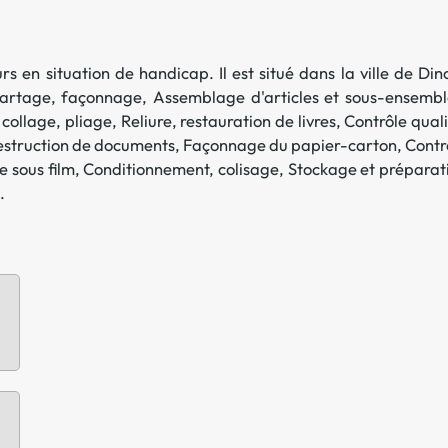
Offre spéciale Groupement
Vos services enrichis
rs en situation de handicap. Il est situé dans la ville de
Din
artage, façonnage
,
Assemblage d'articles et sous-ensembl
 collage, pliage
,
Reliure, restauration de livres
,
Contrôle quali
destruction de documents
,
Façonnage du papier-carton
,
Contr
e sous film
,
Conditionnement, colisage
,
Stockage et préparat
.