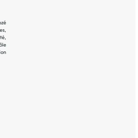
ozé
es,
té,
ôle
ion