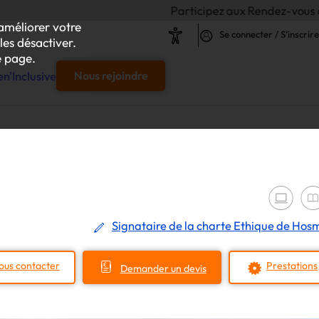
Participez aux Rendez-vous de l'Inclusion 2
améliorer votre
Se connecter / S'inscrire
les désactiver.
 page.
n'Inclusive
Nous rejoindre
e
s & responsables"
our chaque projet d'achat
Signataire de la charte Ethique de Hos
le
ous contacter
Prestations
Demander un devis
s
iliser autour de vos achats inclusifs