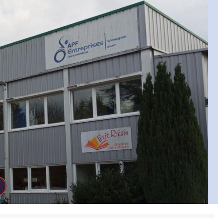
 en matière d'achats inclusifs
n
nnalisés
otre croissance »
elles, dédiées au développement commercial
s services de networking
e de nouvelles activités
re pour vos projets de développement